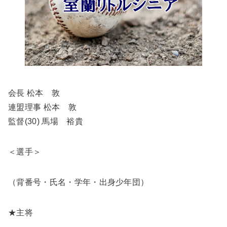
会長 松本 敦
連盟理事 松本 敦
監督(30) 馬場 裕貴
＜選手＞
（背番号・氏名・学年・出身少年団）
★主将