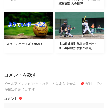
海道支部 大会日程
ようていボーイズ＜2026＞
【13日速報】旭川大雪ボーイ
ズ、4年連続9度目の頂点！
コメントを残す
メールアドレスが公開されることはありません。
※
が付いてい
る欄は必須項目です
コメント
※