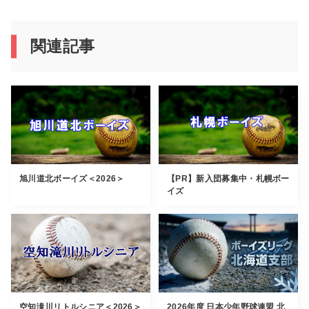
関連記事
旭川道北ボーイズ＜2026＞
【PR】新入団募集中・札幌ボー
イズ
空知滝川リトルシニア＜2026＞
2026年度 日本少年野球連盟 北