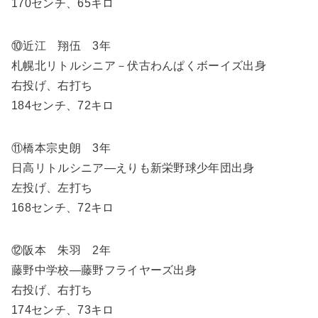
170センチ、65キロ
⑩近江 翔伍 3年
札幌北リトルシニア－伏古わんぱくボーイズ出身
右投げ、右打ち
184センチ、72キロ
⑪橋本宗史朗 3年
日高リトルシニア―えりも新栄野球少年団出身
左投げ、左打ち
168センチ、72キロ
⑫阪本 朱羽 2年
藤野中学校―藤野フライヤーズ出身
右投げ、右打ち
174センチ、73キロ