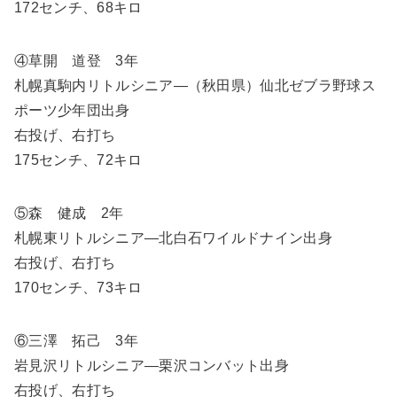
172センチ、68キロ
④草開 道登 3年
札幌真駒内リトルシニア―（秋田県）仙北ゼブラ野球ス
ポーツ少年団出身
右投げ、右打ち
175センチ、72キロ
⑤森 健成 2年
札幌東リトルシニア―北白石ワイルドナイン出身
右投げ、右打ち
170センチ、73キロ
⑥三澤 拓己 3年
岩見沢リトルシニア―栗沢コンバット出身
右投げ、右打ち