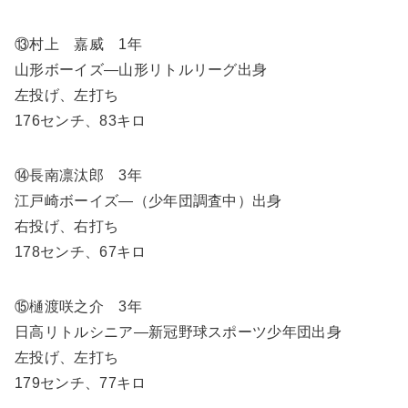
⑬村上 嘉威 1年
山形ボーイズ―山形リトルリーグ出身
左投げ、左打ち
176センチ、83キロ
⑭長南凛汰郎 3年
江戸崎ボーイズ―（少年団調査中）出身
右投げ、右打ち
178センチ、67キロ
⑮樋渡咲之介 3年
日高リトルシニア―新冠野球スポーツ少年団出身
左投げ、左打ち
179センチ、77キロ