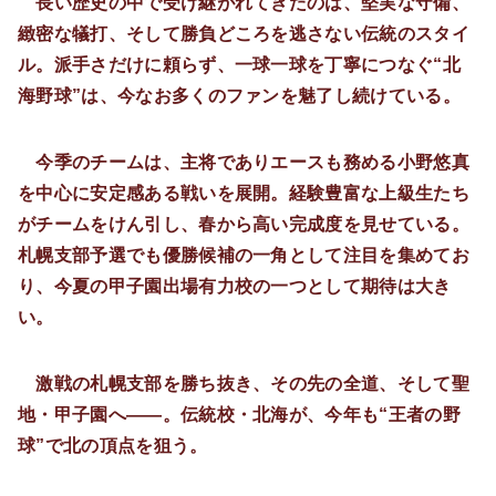
長い歴史の中で受け継がれてきたのは、堅実な守備、
緻密な犠打、そして勝負どころを逃さない伝統のスタイ
ル。派手さだけに頼らず、一球一球を丁寧につなぐ“北
海野球”は、今なお多くのファンを魅了し続けている。
今季のチームは、主将でありエースも務める小野悠真
を中心に安定感ある戦いを展開。経験豊富な上級生たち
がチームをけん引し、春から高い完成度を見せている。
札幌支部予選でも優勝候補の一角として注目を集めてお
り、今夏の甲子園出場有力校の一つとして期待は大き
い。
激戦の札幌支部を勝ち抜き、その先の全道、そして聖
地・甲子園へ――。伝統校・北海が、今年も“王者の野
球”で北の頂点を狙う。