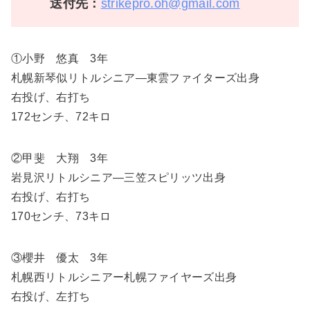
送付先：
strikepro.oh@gmail.com
①小野 悠真 3年
札幌新琴似リトルシニア―東雲ファイターズ出身
右投げ、右打ち
172センチ、72キロ
②甲斐 大翔 3年
岩見沢リトルシニア―三笠スピリッツ出身
右投げ、右打ち
170センチ、73キロ
③櫻井 優太 3年
札幌西リトルシニアー札幌ファイヤーズ出身
右投げ、左打ち