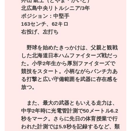
外山 凱士（とやま・かいと）
北広島中央リトルシニア/3年
ポジション：中堅手
163センチ、62キロ
右投げ、左打ち
野球を始めたきっかけは、父親と観戦
した北海道日本ハムファイターズ戦だっ
た。小学2年生から厚別ファイターズで
競技をスタート。小柄ながらパンチ力あ
る打撃と広い守備範囲を武器に存在感を
放つ。
また、最大の武器ともいえる走力は、
中学2年時に光電管計測で50メートル6.2
秒をマーク。さらに先日の体育授業で行
われた計測では5.9秒を記録するなど、類