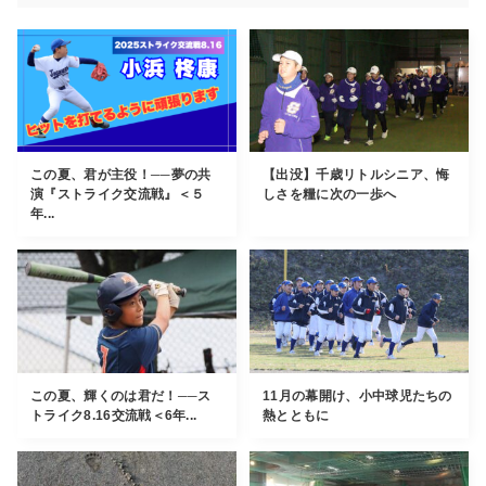
この夏、君が主役！──夢の共
【出没】千歳リトルシニア、悔
演『ストライク交流戦』＜５
しさを糧に次の一歩へ
年...
この夏、輝くのは君だ！──ス
11月の幕開け、小中球児たちの
トライク8.16交流戦＜6年...
熱とともに