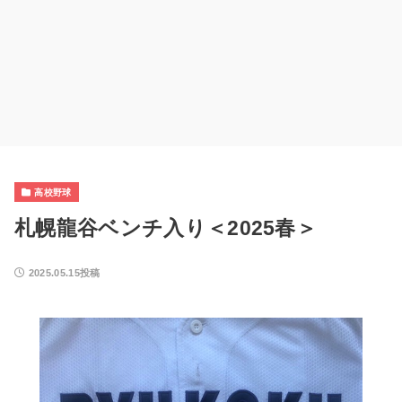
高校野球
札幌龍谷ベンチ入り＜2025春＞
2025.05.15投稿