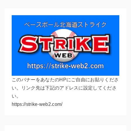
このバナーをあなたのHPにご自由にお貼りくださ
い。リンク先は下記のアドレスに設定してくださ
い。
https://strike-web2.com/