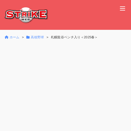
ホーム
高校野球
札幌龍谷ベンチ入り＜2025春＞