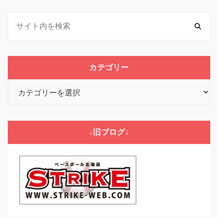
カテゴリー
カ
テ
ゴ
リ
↓旧ブログ↓
ー