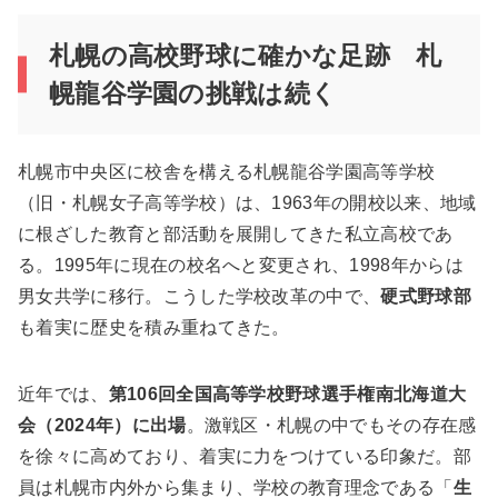
札幌の高校野球に確かな足跡 札
幌龍谷学園の挑戦は続く
札幌市中央区に校舎を構える札幌龍谷学園高等学校
（旧・札幌女子高等学校）は、1963年の開校以来、地域
に根ざした教育と部活動を展開してきた私立高校であ
る。1995年に現在の校名へと変更され、1998年からは
男女共学に移行。こうした学校改革の中で、
硬式野球部
も着実に歴史を積み重ねてきた。
近年では、
第106回全国高等学校野球選手権南北海道大
会（2024年）に出場
。激戦区・札幌の中でもその存在感
を徐々に高めており、着実に力をつけている印象だ。部
員は札幌市内外から集まり、学校の教育理念である「
生