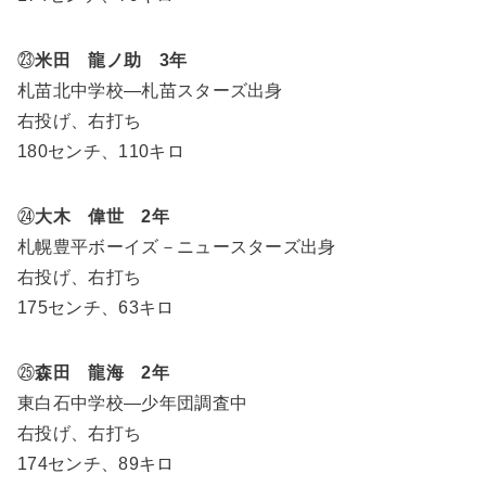
㉓
米田 龍ノ助 3年
札苗北中学校―札苗スターズ出身
右投げ、右打ち
180センチ、110キロ
㉔
大木 偉世 2年
札幌豊平ボーイズ－ニュースターズ出身
右投げ、右打ち
175センチ、63キロ
㉕
森田 龍海 2年
東白石中学校―少年団調査中
右投げ、右打ち
174センチ、89キロ