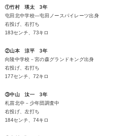
①竹村 瑛太 3年
屯田北中学校―屯田ノースパイレーツ出身
右投げ、右打ち
183センチ、73キロ
②山本 涼平 3年
向陵中学校－宮の森グランドキング出身
右投げ、右打ち
177センチ、72キロ
③中山 汰一 3年
札苗北中－少年団調査中
右投げ、左打ち
184センチ、74キロ