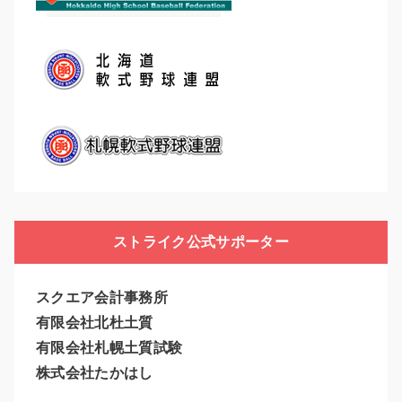
ストライク公式サポーター
スクエア会計事務所
有限会社北杜土質
有限会社札幌土質試験
株式会社たかはし