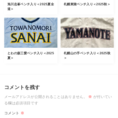
旭川志峯ベンチ入り＜2025夏全
札幌東陵ベンチ入り＜2025秋＞
道＞
とわの森三愛ベンチ入り＜2025
札幌山の手ベンチ入り＜2025秋
夏＞
＞
コメントを残す
メールアドレスが公開されることはありません。
※
が付いてい
る欄は必須項目です
コメント
※