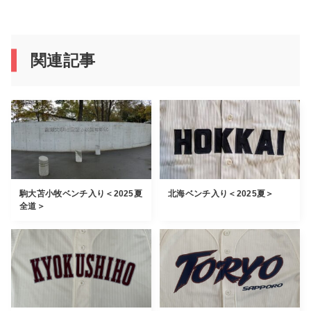
関連記事
駒大苫小牧ベンチ入り＜2025夏
北海ベンチ入り＜2025夏＞
全道＞