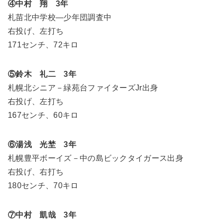
④中村 翔 3年
札苗北中学校―少年団調査中
右投げ、左打ち
171センチ、72キロ
⑤鈴木 礼二 3年
札幌北シニア－緑苑台ファイターズJr出身
右投げ、左打ち
167センチ、60キロ
⑥湯浅 光埜 3年
札幌豊平ボーイズ－中の島ビックタイガース出身
右投げ、右打ち
180センチ、70キロ
⑦中村 凱哉 3年