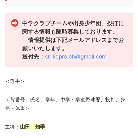
中学クラブチームや出身少年団、投打に
関する情報も随時募集しております。
情報提供は下記メールアドレスまでお
願いいたします。
送付先：
strikepro.oh@gmail.com
＜選手＞
＜背番号、氏名、学年、中学・学童野球歴、投打、身
長・体重＞
主将：
山田 知季