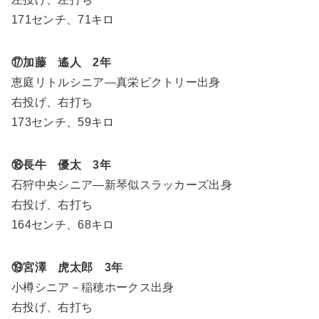
171センチ、71キロ
⑰加藤 遙人 2年
恵庭リトルシニア―真栄ビクトリー出身
右投げ、右打ち
173センチ、59キロ
⑱長牛 優太 3年
石狩中央シニア―新琴似スラッカーズ出身
右投げ、右打ち
164センチ、68キロ
⑲
宮澤 虎太郎 3年
小樽シニア－稲穂ホークス出身
右投げ、右打ち