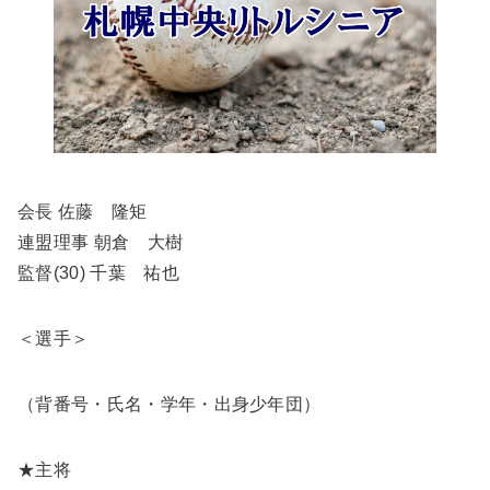
会長 佐藤 隆矩
連盟理事 朝倉 大樹
監督(30) 千葉 祐也
＜選手＞
（背番号・氏名・学年・出身少年団）
★主将