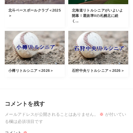
北斗ベースボールクラブ＜2025
北海道リトルシニアがいよいよ
＞
開幕！選抜準Vの札幌北に続
く...
小樽リトルシニア＜2026＞
石狩中央リトルシニア＜2026＞
コメントを残す
メールアドレスが公開されることはありません。
※
が付いてい
る欄は必須項目です
コメント
※