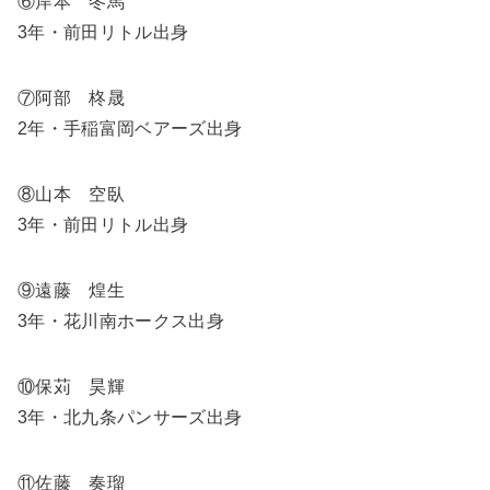
⑥岸本 冬馬
3年・前田リトル出身
⑦阿部 柊晟
2年・手稲富岡ベアーズ出身
⑧山本 空臥
3年・前田リトル出身
⑨遠藤 煌生
3年・花川南ホークス出身
⑩保苅 昊輝
3年・北九条パンサーズ出身
⑪佐藤 奏瑠