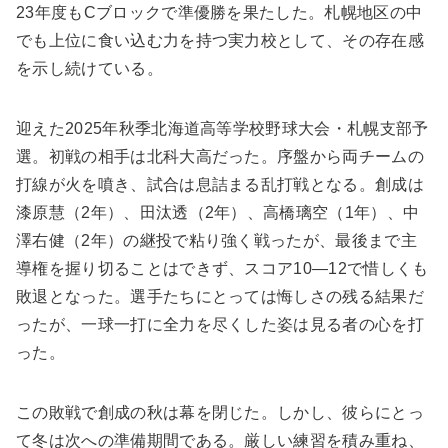
23年度もCブロックで準優勝を果たした。札幌地区の中
でも上位に食い込む力を持つ実力校として、その存在感
を示し続けている。
迎えた2025年秋季北海道高等学校野球大会・札幌支部予
選。初戦の相手は北科大高だった。序盤から両チームの
打線が火を噴き、試合は息詰まる乱打戦となる。創成は
漆原慧（2年）、田汰透（2年）、高橋璃空（1年）、中
澤右健（2年）の継投で粘り強く戦ったが、最後まで主
導権を握り切ることはできず、スコア10―12で惜しくも
敗退となった。選手たちにとっては悔しさの残る結果だ
ったが、一球一打に全力を尽くした姿は見る者の心を打
った。
この敗戦で創成の秋は幕を閉じた。しかし、彼らにとっ
て冬は次への準備期間である。厳しい練習を積み重ね、