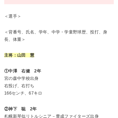
＜選手＞
＜背番号、氏名、学年、中学・学童野球歴、投打、身
長、体重＞
主将：山田 慧
①中澤 右健 2年
宮の森中学校出身
右投げ、右打ち
166センチ、67キロ
②神下 聡 2年
札幌新琴似リトルシニア－豊成ファイターズ出身