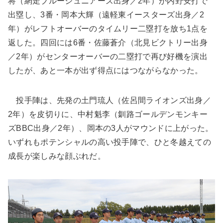
将（網走ブルージュニアーズ出身／2年）が内野安打で
出塁し、3番・岡本大輝（遠軽東イースターズ出身／2
年）がレフトオーバーのタイムリー二塁打を放ち1点を
返した。四回には6番・佐藤蒼介（北見ビクトリー出身
／2年）がセンターオーバーの二塁打で再び好機を演出
したが、あと一本が出ず得点にはつながらなかった。
投手陣は、先発の土門琉人（佐呂間ライオンズ出身／
2年）を皮切りに、中村魁李（釧路ゴールデンモンキー
ズBBC出身／2年）、岡本の3人がマウンドに上がった。
いずれもポテンシャルの高い投手陣で、ひと冬越えての
成長が楽しみな顔ぶれだ。