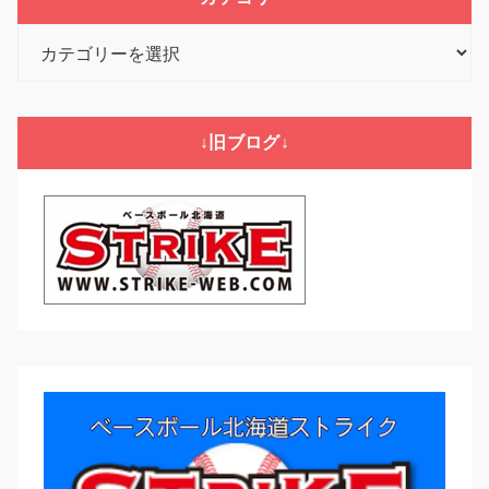
カ
テ
ゴ
リ
↓旧ブログ↓
ー