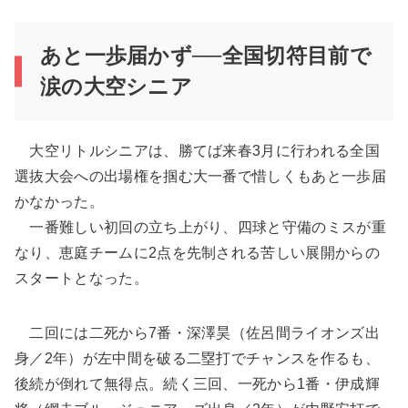
あと一歩届かず──全国切符目前で
涙の大空シニア
大空リトルシニアは、勝てば来春3月に行われる全国
選抜大会への出場権を掴む大一番で惜しくもあと一歩届
かなかった。
一番難しい初回の立ち上がり、四球と守備のミスが重
なり、恵庭チームに2点を先制される苦しい展開からの
スタートとなった。
二回には二死から7番・深澤昊（佐呂間ライオンズ出
身／2年）が左中間を破る二塁打でチャンスを作るも、
後続が倒れて無得点。続く三回、一死から1番・伊成輝