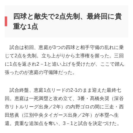
四球と敵失で2点先制、最終回に貴
重な1点
試合は初回、恵庭が3つの四球と相手守備の乱れに乗
じて2点を先制。立ち上がりから主導権を握った。三回
に1点を返され2－1と追い上げを受けたが、ここで踏ん
張ったのが恵庭の守備陣だった。
試合終盤、恵庭1点リードの2-1のまま迎えた最終七
回。恵庭は一死満塁と攻め立て、3番・髙橋央奨（深谷
市リトルリーグ出身／2年）の内野ゴロの間に三走・西
田悠眞（江別中央タイガース出身／2年）が本塁へ生
還。貴重な追加点を奪い、3－1と試合を決定づけた。