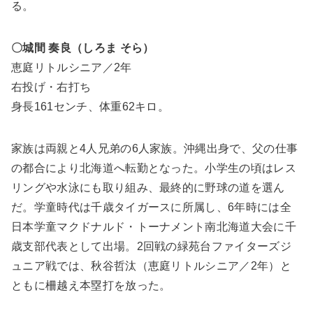
る。
〇城間 奏良（しろま そら）
恵庭リトルシニア／2年
右投げ・右打ち
身長161センチ、体重62キロ。
家族は両親と4人兄弟の6人家族。沖縄出身で、父の仕事
の都合により北海道へ転勤となった。小学生の頃はレス
リングや水泳にも取り組み、最終的に野球の道を選ん
だ。学童時代は千歳タイガースに所属し、6年時には全
日本学童マクドナルド・トーナメント南北海道大会に千
歳支部代表として出場。2回戦の緑苑台ファイターズジ
ュニア戦では、秋谷哲汰（恵庭リトルシニア／2年）と
ともに柵越え本塁打を放った。