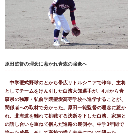
原田監督の理念に惹かれ青森の強豪へ
中学硬式野球のとかち帯広リトルシニアで昨年、主将
としてチームをけん引した白濱大知選手が、4月から青
森県の強豪・弘前学院聖愛高等学校へ進学することが、
関係者への取材で分かった。原田一範監督の理念に惹か
れ、北海道を離れて挑戦する決断を下した白濱。家族と
の話し合いを重ねて掴んだ進路の裏側や、中学3年間で
培った成長、そして高校で描く未来について語った。