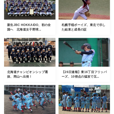
新生JBC HOKKAIDO、初の全
札幌手稲ボーイズ、東北で示し
国へ 北海道女子野球...
た結束と成長の証
北海道チャンピオンシップ選
【26日速報】東16丁目フリッパ
抜、岡山へ出発！
ーズ、10得点の猛攻で五...