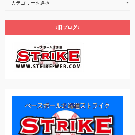
テ
ゴ
リ
↓旧ブログ↓
ー