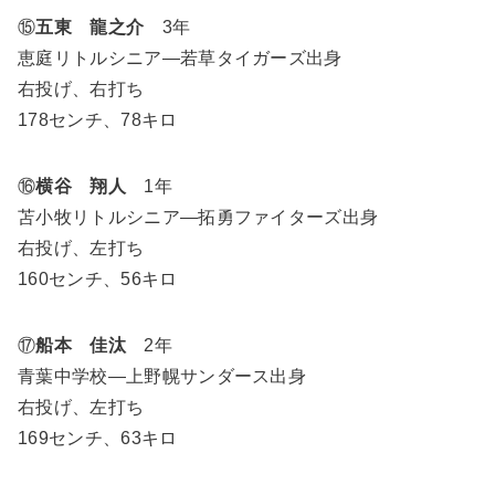
⑮
五東 龍之介
3年
恵庭リトルシニア―若草タイガーズ出身
右投げ、右打ち
178センチ、78キロ
⑯
横谷 翔人
1年
苫小牧リトルシニア―拓勇ファイターズ出身
右投げ、左打ち
160センチ、56キロ
⑰
船本 佳汰
2年
青葉中学校―上野幌サンダース出身
右投げ、左打ち
169センチ、63キロ