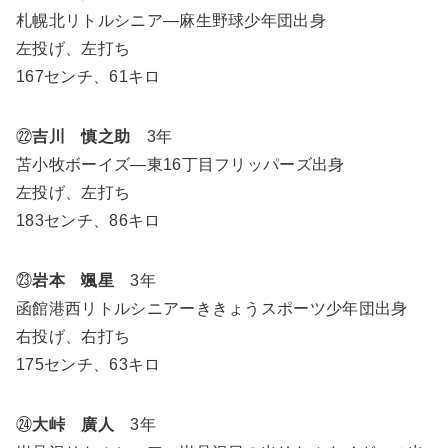
札幌北リトルシニア―麻生野球少年団出身
左投げ、左打ち
167センチ、61キロ
㉒
吉川 慎之助
3年
苫小牧ボーイズ―東16丁目フリッパーズ出身
左投げ、左打ち
183センチ、86キロ
㉓
岩本 颯星
3年
函館港西リトルシニアーききょうスポーツ少年団出身
右投げ、右打ち
175センチ、63キロ
㉔
大峠 廣人
3年