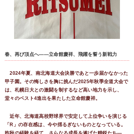
春、再び頂点へ――立命館慶祥、飛躍を誓う新戦力
2024年夏、南北海道大会決勝であと一歩届かなかった
甲子園。その悔しさを胸に挑んだ2025年秋季全道大会で
は、札幌日大との激闘を制するなど高い地力を示し、
堂々のベスト4進出を果たした立命館慶祥。
近年、北海道高校野球界で安定して上位争いを演じる
「R」の存在感は、今や揺るぎないものとなっている。
昨秋の経験を経て、さらなる成長を遂げた精鋭たち―