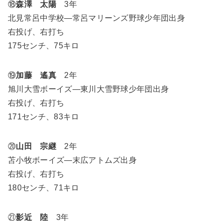
⑱
森澤 太陽
3年
北見常呂中学校―常呂マリーンズ野球少年団出身
右投げ、右打ち
175センチ、75キロ
⑲
加藤 遙真
2年
旭川大雪ボーイズ―東川大雪野球少年団出身
右投げ、右打ち
171センチ、83キロ
⑳
山田 宗継
2年
苫小牧ボーイズ―末広アトムズ出身
右投げ、右打ち
180センチ、71キロ
㉑
影近 陸
3年