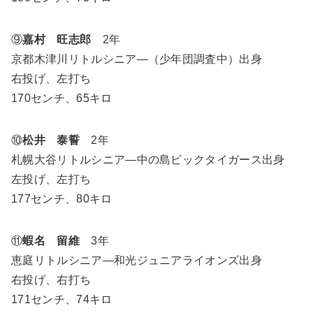
⑨
嘉村 旺志郎
2年
京都木津川リトルシニア―（少年団調査中）出身
右投げ、左打ち
170センチ、65キロ
⑩
松井 泰誓
2年
札幌大谷リトルシニア―中の島ビックタイガース出身
左投げ、左打ち
177センチ、80キロ
⑪
蝦名 留維
3年
恵庭リトルシニア―和光ジュニアライオンズ出身
右投げ、右打ち
171センチ、74キロ