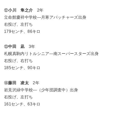
⑫
小川 隼之介
2年
立命館慶祥中学校―月寒アパッチャーズ出身
右投げ、左打ち
179センチ、86キロ
⑬
中田 凪
3年
札幌真駒内リトルシニア―南スーパースターズ出身
右投げ、右打ち
185センチ、90キロ
⑭
藤田 凌太
2年
岩見沢緑中学校―（少年団調査中）出身
右投げ、左打ち
161センチ、63キロ