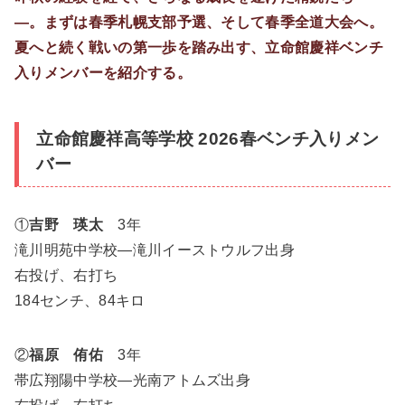
―。まずは春季札幌支部予選、そして春季全道大会へ。
夏へと続く戦いの第一歩を踏み出す、立命館慶祥ベンチ
入りメンバーを紹介する。
立命館慶祥高等学校 2026春ベンチ入りメン
バー
①
吉野 瑛太
3年
滝川明苑中学校―滝川イーストウルフ出身
右投げ、右打ち
184センチ、84キロ
②
福原 侑佑
3年
帯広翔陽中学校―光南アトムズ出身