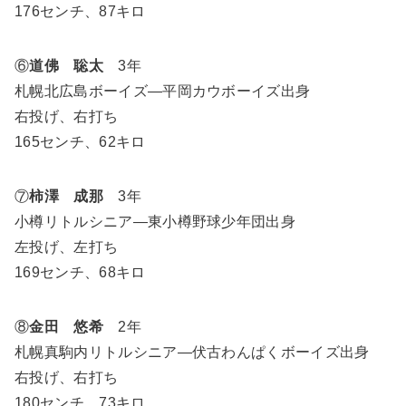
176センチ、87キロ
⑥
道佛 聡太
3年
札幌北広島ボーイズ―平岡カウボーイズ出身
右投げ、右打ち
165センチ、62キロ
⑦
柿澤 成那
3年
小樽リトルシニア―東小樽野球少年団出身
左投げ、左打ち
169センチ、68キロ
⑧
金田 悠希
2年
札幌真駒内リトルシニア―伏古わんぱくボーイズ出身
右投げ、右打ち
180センチ、73キロ