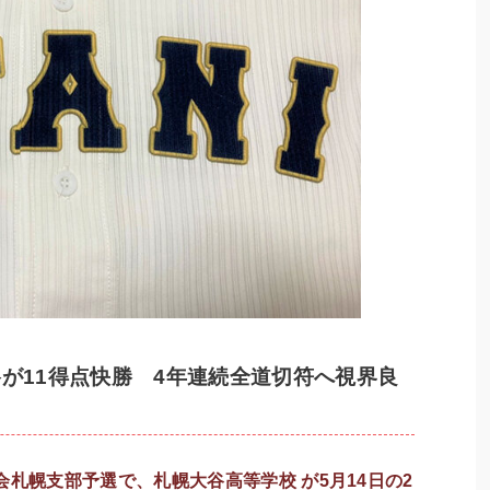
谷が11得点快勝 4年連続全道切符へ視界良
会札幌支部予選で、札幌大谷高等学校 が5月14日の2