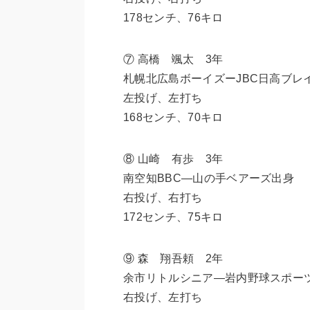
178センチ、76キロ
⑦ 高橋 颯太 3年
札幌北広島ボーイズーJBC日高ブレ
左投げ、左打ち
168センチ、70キロ
⑧ 山崎 有歩 3年
南空知BBC―山の手ベアーズ出身
右投げ、右打ち
172センチ、75キロ
⑨ 森 翔吾頼 2年
余市リトルシニア―岩内野球スポー
右投げ、左打ち