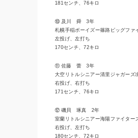
181センチ、76キロ
⑩ 及川 舜 3年
札幌手稲ボーイズー篠路ビッグファ
左投げ、左打ち
170センチ、72キロ
⑪ 佐藤 蕾 3年
大空リトルシニアー清里ジャガーズ
右投げ、右打ち
171センチ、76キロ
⑫ 磯貝 琢真 2年
室蘭リトルシニアー海陽ファイター
右投げ、左打ち
180センチ、72キロ