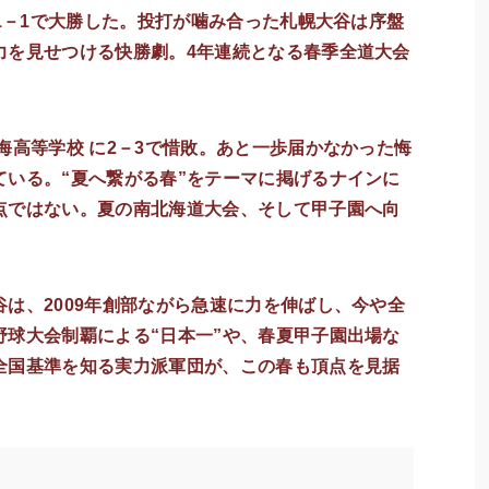
11－1で大勝した。投打が噛み合った札幌大谷は序盤
力を見せつける快勝劇。4年連続となる春季全道大会
海高等学校 に2－3で惜敗。あと一歩届かなかった悔
ている。“夏へ繋がる春”をテーマに掲げるナインに
点ではない。夏の南北海道大会、そして甲子園へ向
は、2009年創部ながら急速に力を伸ばし、今や全
野球大会制覇による“日本一”や、春夏甲子園出場な
全国基準を知る実力派軍団が、この春も頂点を見据