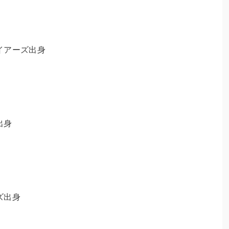
イアーズ出身
出身
ズ出身