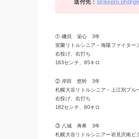
送付先：
strikepro.oh@g
① 磯貝 栄心 3年
室蘭リトルシニア－海陽ファイター
右投げ、右打ち
183センチ、85キロ
② 岸田 悠幹 3年
札幌大谷リトルシニア－上江別ブル
右投げ、右打ち
182センチ、80キロ
③ 八城 寿希 3年
札幌大谷リトルシニアー岩見沢南ビ