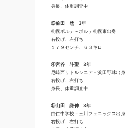
身長、体重調査中
③前田 然 3年
札幌ポルテ－ポルテ札幌東出身
右投げ、左打ち
１７９センチ、６３キロ
④宮谷 斗聖 3年
尼崎西リトルシニア－浜田野球出身
右投げ、右打ち
身長、体重調査中
⑤山田 謙伸 3年
由仁中学校－三川フェニックス出身
右投げ、右打ち