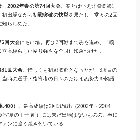
は、
2002年春の第74回大会
。春とはいえ北海道勢に
、初出場ながら
初戦突破の快挙
を果たし、堂々の2回
に知らしめた。
76回大会
にも出場。再び2回戦まで駒を進め、「鵡
公立高校らしい粘り強さを全国に印象づけた。
第81回大会
。惜しくも初戦敗退となったが、3度目の
、当時の選手・指導者の日々のたゆまぬ努力を物語
.400）
。最高成績は2回戦進出（2002年・2004
る“夏の甲子園”）には未だ出場はないものの、春に
ファンに強く焼き付いている。