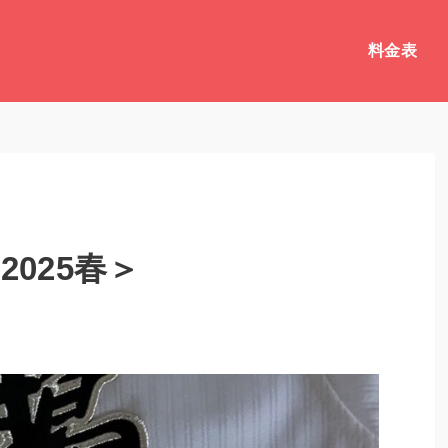
料金表
025春＞