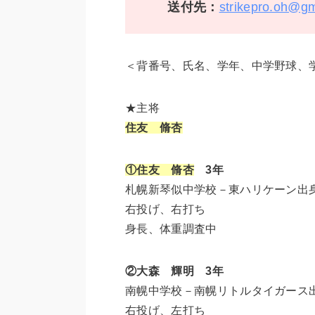
送付先：
strikepro.oh@g
＜背番号、氏名、学年、中学野球、
★主将
住友 脩杏
①住友 脩杏
3年
札幌新琴似中学校－東ハリケーン出
右投げ、右打ち
身長、体重調査中
②大森 輝明 3年
南幌中学校－南幌リトルタイガース
右投げ、左打ち