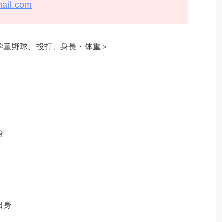
mail.com
学童野球、投打、身長・体重＞
身
出身