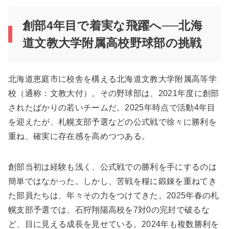
創部4年目で着実な飛躍へ──北海
道文教大学附属高校野球部の挑戦
北海道恵庭市に校舎を構える北海道文教大学附属高等学
校（通称：文教大付）。その野球部は、2021年度に創部
されたばかりの若いチームだ。2025年時点で活動4年目
を迎えたが、札幌支部予選などの公式戦で徐々に勝利を
重ね、確実に存在感を高めつつある。
創部当初は経験も浅く、公式戦での勝利を手にするのは
簡単ではなかった。しかし、苦戦を糧に鍛錬を重ねてき
た部員たちは、年々その力をつけてきた。2025年春の札
幌支部予選では、石狩翔陽高校を7対0の完封で破るな
ど、目に見える成長を見せている。2024年も複数勝利を