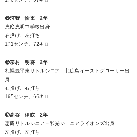
⑮河野 愉来 2年
恵庭恵明中学校出身
右投げ、左打ち
171センチ、72キロ
⑯宗村 明将 2年
札幌豊平東リトルシニア－北広島イーストグローリー出
身
右投げ、右打ち
165センチ、66キロ
⑰高谷 伊吹 2年
恵庭リトルシニア－和光ジュニアライオンズ出身
左投げ、左打ち