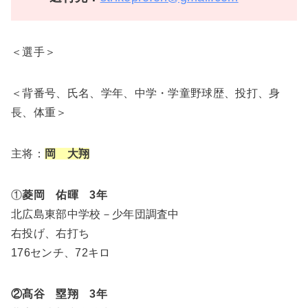
＜選手＞
＜背番号、氏名、学年、中学・学童野球歴、投打、身
長、体重＞
主将：
岡 大翔
①
菱岡 佑暉 3年
北広島東部中学校－少年団調査中
右投げ、右打ち
176センチ、72キロ
②髙谷 塁翔 3年