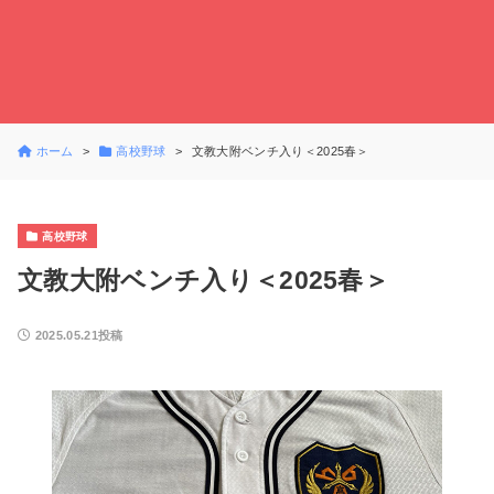
ホーム
高校野球
文教大附ベンチ入り＜2025春＞
高校野球
文教大附ベンチ入り＜2025春＞
2025.05.21投稿