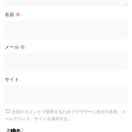
名前
※
メール
※
サイト
次回のコメントで使用するためブラウザーに自分の名前、メ
ールアドレス、サイトを保存する。