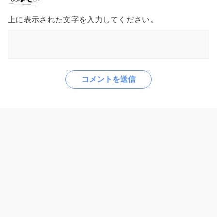
上に表示された文字を入力してください。