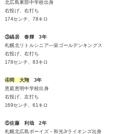
北広島東部中学校出身
右投げ、右打ち
174センチ、78キロ
③縞居 春輝 3年
札幌北リトルシニア―栄ゴールデンキングス
右投げ、右打ち
178センチ、83キロ
④岡 大翔
3年
恵庭恵明中学校出身
右投げ、左打ち
169センチ、61キロ
⑤佐藤 利哉 2年
札幌北広島ボーイズ－和光Jrライオンズ出身