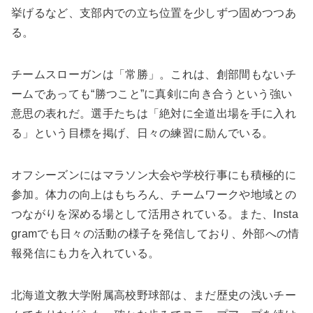
挙げるなど、支部内での立ち位置を少しずつ固めつつあ
る。
チームスローガンは「常勝」。これは、創部間もないチ
ームであっても“勝つこと”に真剣に向き合うという強い
意思の表れだ。選手たちは「絶対に全道出場を手に入れ
る」という目標を掲げ、日々の練習に励んでいる。
オフシーズンにはマラソン大会や学校行事にも積極的に
参加。体力の向上はもちろん、チームワークや地域との
つながりを深める場として活用されている。また、Insta
gramでも日々の活動の様子を発信しており、外部への情
報発信にも力を入れている。
北海道文教大学附属高校野球部は、まだ歴史の浅いチー