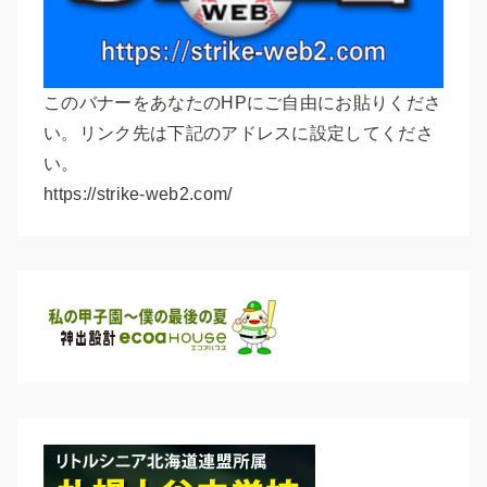
このバナーをあなたのHPにご自由にお貼りくださ
い。リンク先は下記のアドレスに設定してくださ
い。
https://strike-web2.com/