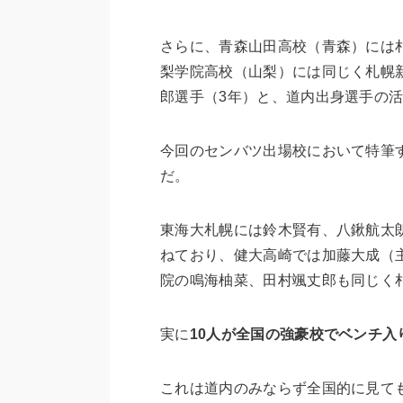
さらに、青森山田高校（青森）には
梨学院高校（山梨）には同じく札幌
郎選手（3年）と、道内出身選手の
今回のセンバツ出場校において特筆
だ。
東海大札幌には鈴木賢有、八鍬航太
ねており、健大高崎では加藤大成（
院の鳴海柚菜、田村颯丈郎も同じく
実に
10人が全国の強豪校でベンチ入
これは道内のみならず全国的に見て