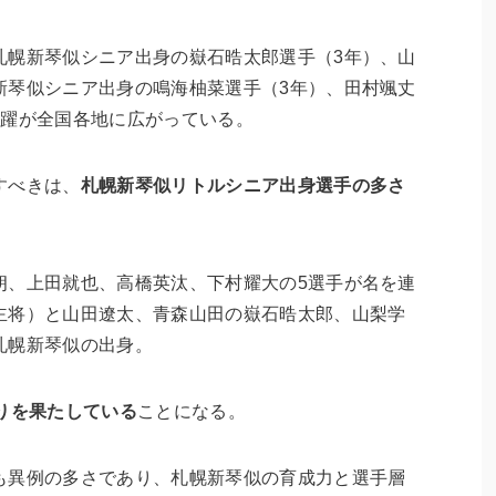
札幌新琴似シニア出身の嶽石晧太郎選手（3年）、山
新琴似シニア出身の鳴海柚菜選手（3年）、田村颯丈
活躍が全国各地に広がっている。
すべきは、
札幌新琴似リトルシニア出身選手の多さ
朗、上田就也、高橋英汰、下村耀大の5選手が名を連
主将）と山田遼太、青森山田の嶽石晧太郎、山梨学
札幌新琴似の出身。
りを果たしている
ことになる。
も異例の多さであり、札幌新琴似の育成力と選手層