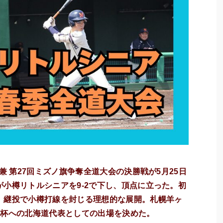
兼 第27回ミズノ旗争奪全道大会の決勝戦が5月25日
小樽リトルシニアを9-2で下し、頂点に立った。初
、継投で小樽打線を封じる理想的な展開。札幌羊ヶ
旗杯への北海道代表としての出場を決めた。