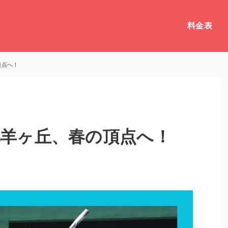
料金表
頂点へ！
幌羊ヶ丘、春の頂点へ！