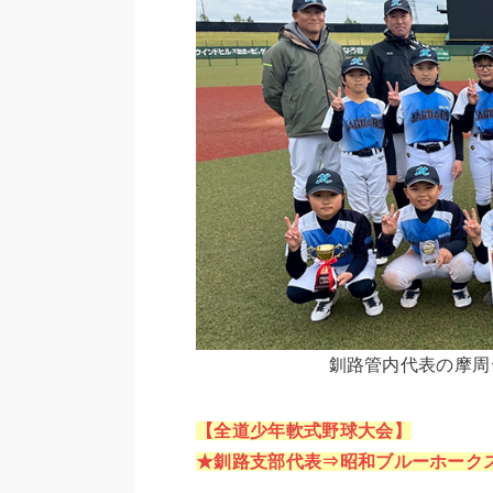
釧路管内代表の摩周
【全道少年軟式野球大会】
★釧路支部代表⇒昭和ブルーホーク