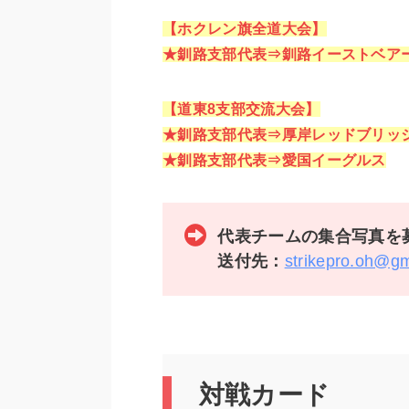
【ホクレン旗全道大会】
★釧路支部代表⇒釧路イーストベア
【道東8支部交流大会】
★釧路支部代表⇒厚岸レッドブリッ
★釧路支部代表⇒愛国イーグルス
代表チームの集合写真を
送付先：
strikepro.oh@g
対戦カード