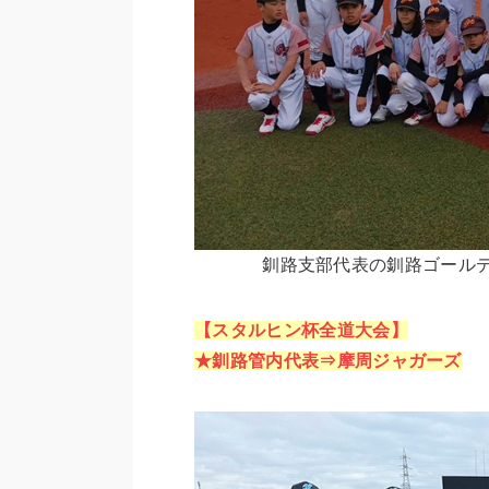
釧路支部代表の釧路ゴールデ
【スタルヒン杯全道大会】
★釧路管内代表⇒摩周ジャガーズ