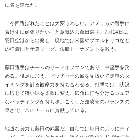
に名を連ねた。
「今回選ばれたことは大変うれしい。アメリカの選手に
負けずに頑張りたい」と意気込む藤田選手。7月14日に
羽田空港から出発し、現地では米国やプエルトリコなど
の強豪国と予選リーグ、決勝トーナメントを戦う。
藤田選手はチームのリードオフマンであり、中堅手を務
める。俊足に加え、ピッチャーの癖を見抜いて走塁のタ
イミングを計る観察力を持ち合わせる。打撃では、状況
に応じて狙い球を柔軟に変え、広角に打ち分けるシュア
なバッティングが持ち味。こうした走攻守のバランスの
良さで、常にチームに貢献している。
地道な努力も藤田の武器だ。自宅では毎日のようにティ