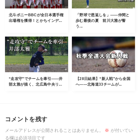
北斗ポニーBBCが全日本選手権
「野球で恩返しを」――仲間と
出場権を獲得！とかちインデ...
歩む最後の夏 前川大雅が誓
う...
“走攻守”でチームを牽引――井
【28日結果】“新人戦”から全国
部太雅が描く、北広島中央リ...
へ――北海道33チームが...
コメントを残す
メールアドレスが公開されることはありません。
※
が付いてい
る欄は必須項目です