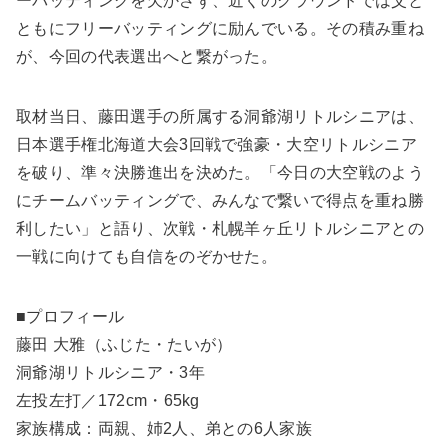
ーバッティングを欠かさず、近くのグラウンドでは父と
ともにフリーバッティングに励んでいる。その積み重ね
が、今回の代表選出へと繋がった。
取材当日、藤田選手の所属する洞爺湖リトルシニアは、
日本選手権北海道大会3回戦で強豪・大空リトルシニア
を破り、準々決勝進出を決めた。「今日の大空戦のよう
にチームバッティングで、みんなで繋いで得点を重ね勝
利したい」と語り、次戦・札幌羊ヶ丘リトルシニアとの
一戦に向けても自信をのぞかせた。
■プロフィール
藤田 大雅（ふじた・たいが）
洞爺湖リトルシニア・3年
左投左打／172cm・65kg
家族構成：両親、姉2人、弟との6人家族