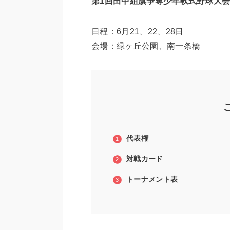
第1回田中組旗争奪少年軟式野球大
日程：6月21、22、28日
会場：緑ヶ丘公園、南一条橋
代表権
対戦カード
トーナメント表