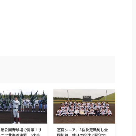
レ沼公園野球場で開幕！リ
恵庭シニア、3位決定戦制し全
ニア北海道連盟、5大会...
国切符 粘りの投球と堅守で