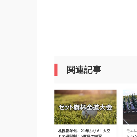
関連記事
札幌新琴似、21年ぶりV！大空
モエ
との激闘制し5度目の栄冠
トルシ