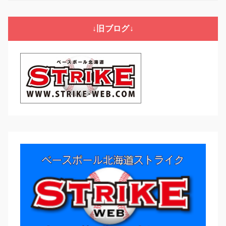
ゴ
リ
↓旧ブログ↓
ー