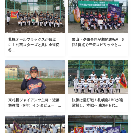
札幌オールブラックスが頂点
栗山・夕張合同が劇的逆転V 6
に！札苗スターズと共に全道切
回2得点で三笠スピリッツと...
符...
東札幌ジャイアンツ主将・近藤
決勝は乱打戦！札幌南JBCが南
舞弥君（6年）インタビュー ...
区制し、本戦へ 東海Fも代...