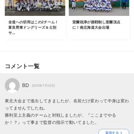
全道への切符はこの2チーム！
室蘭祝津が接戦制し室蘭頂点
富良野東ドングリーズ＆士別
に！南北海道大会出場
サ...
コメント一覧
BD
2025年7月10日
東北大会まで進出してきましたが、名前だけ変わって中身は変わ
ってませんでしたね。
勝利至上主義のチームと対戦しましたが、『ここまでやる
か！？』って事まで監督の指示で動いてました。
返信する