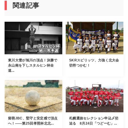
関連記事
東川大雪が旭川の頂点！決勝で
SKRスピリッツ、力強く北大会
永山南を下しスタルヒン杯全
切符つかむ！
道...
留萌JBC、堅守と安定感で頂点
札幌選抜セレクション申込〆切
へ！——第25回孝照杯北北...
迫る 8月24日「つどーむ」...