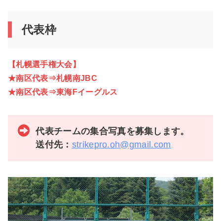
代表枠
【札幌選手権大会】
★南区代表⇒札幌南JBC
★南区代表⇒東海Fイーグルス
代表チームの集合写真を募集します。
送付先：
strikepro.oh@gmail.com