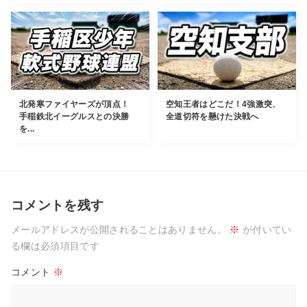
北発寒ファイヤーズが頂点！
空知王者はどこだ！4強激突、
手稲鉄北イーグルスとの決勝
全道切符を懸けた決戦へ
を...
コメントを残す
メールアドレスが公開されることはありません。
※
が付いてい
る欄は必須項目です
コメント
※