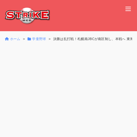
ホーム
学童野球
決勝は乱打戦！札幌南JBCが南区制し、本戦へ 東海F