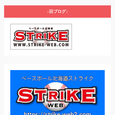
ゴ
リ
↓旧ブログ↓
ー