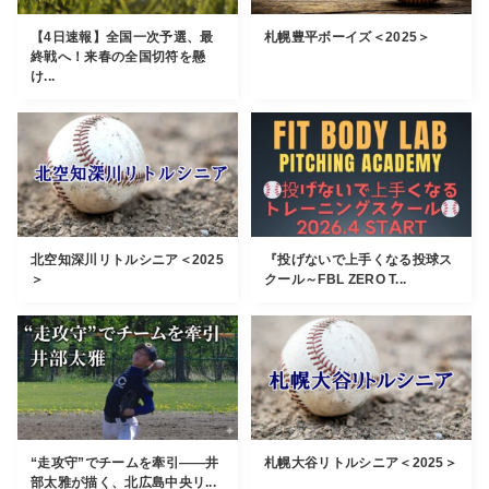
【4日速報】全国一次予選、最
札幌豊平ボーイズ＜2025＞
終戦へ！来春の全国切符を懸
け...
北空知深川リトルシニア＜2025
『投げないで上手くなる投球ス
＞
クール～FBL ZERO T...
“走攻守”でチームを牽引――井
札幌大谷リトルシニア＜2025＞
部太雅が描く、北広島中央リ...