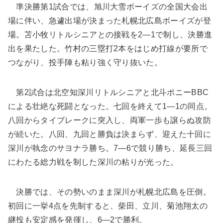
準決勝第1試合では、旭川大雪ボーイズの全国大会出
場に伴い、急遽出場が決まった札幌北広島ボーイズが登
場。苫小牧リトルシニアとの接戦を2―1で制し、決勝進
出を果たした。竹村の三塁打2本をはじめ打線が要所で
つながり、投手陣も粘り強く守り抜いた。
第2試合は北空知深川リトルシニアと北斗ポニーBBC
による壮絶な死闘となった。七回を終えて1―1の同点。
八回からタイブレークに突入し、両軍一歩も譲らぬ攻防
が続いた。八回、九回と勝負は決まらず、迎えた十回に
深川が執念のサヨナラ勝ち。7―6で競り勝ち、延長三回
にわたる総力戦を制した深川の粘りが光った。
決勝では、その勢いのまま深川が札幌北広島を圧倒。
初回に一挙4点を先制すると、柴田、立川、菊池翔太の
継投も安定感を発揮し、6―2で勝利。