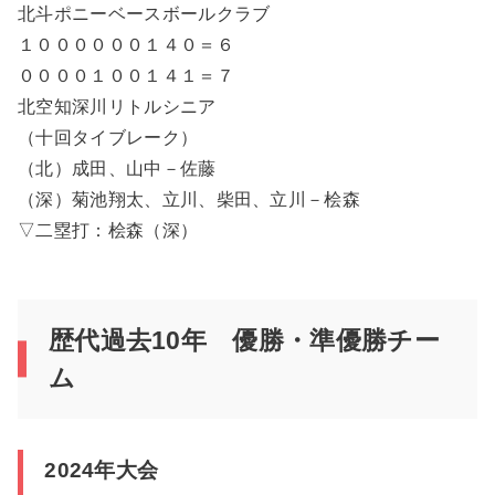
北斗ポニーベースボールクラブ
１００００００１４０＝６
００００１００１４１＝７
北空知深川リトルシニア
（十回タイブレーク）
（北）成田、山中－佐藤
（深）菊池翔太、立川、柴田、立川－桧森
▽二塁打：桧森（深）
歴代過去10年 優勝・準優勝チー
ム
2024年大会