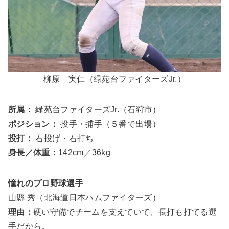
柳原 実仁（緑苑台ファイターズJr.）
所属：
緑苑台ファイターズJr.（石狩市）
ポジション：
投手・捕手（５番で出場）
投打：
右投げ・右打ち
身長／体重：
142cm／36kg
憧れのプロ野球選手
山縣 秀（北海道日本ハムファイターズ）
理由：
硬い守備でチームを支えていて、長打も打てる選
手だから。