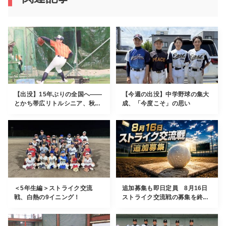
【出没】15年ぶりの全国へ――
【今週の出没】中学野球の集大
とかち帯広リトルシニア、秋...
成、「今度こそ」の思い
＜5年生編＞ストライク交流
追加募集も即日定員 8月16日
戦、白熱の9イニング！
ストライク交流戦の募集を終...