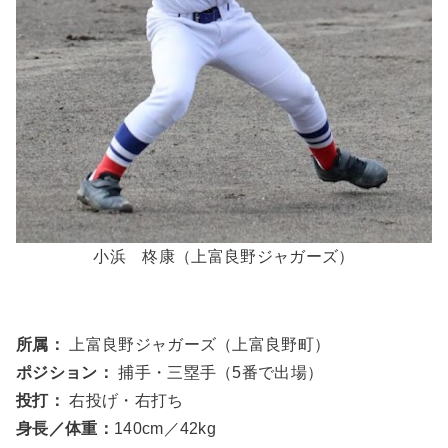
小浜 柊康（上富良野ジャガーズ）
所属：
上富良野ジャガーズ（上富良野町）
ポジション：
捕手・三塁手（5番で出場）
投打：
右投げ・右打ち
身長／体重：
140cm／42kg