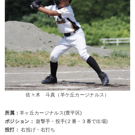
佐々木 斗真（羊ケ丘カージナルス）
所属：
羊ヶ丘カージナルス(豊平区)
ポジション：
遊撃手・投手(２番・３番で出場)
投打：
右投げ・右打ち