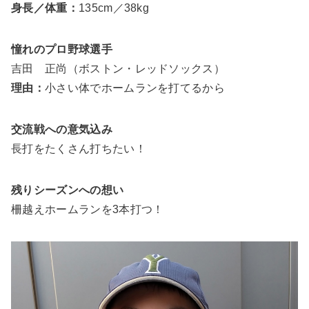
身長／体重：
135cm／38kg
憧れのプロ野球選手
吉田 正尚（ボストン・レッドソックス）
理由：
小さい体でホームランを打てるから
交流戦への意気込み
長打をたくさん打ちたい！
残りシーズンへの想い
柵越えホームランを3本打つ！