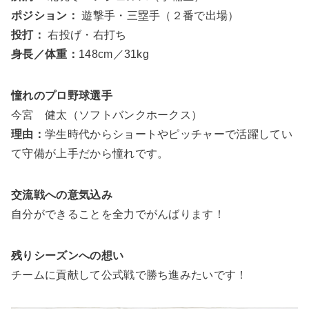
ポジション：
遊撃手・三塁手（２番で出場）
投打：
右投げ・右打ち
身長／体重：
148cm／31kg
憧れのプロ野球選手
今宮 健太（ソフトバンクホークス）
理由：
学生時代からショートやピッチャーで活躍してい
て守備が上手だから憧れです。
交流戦への意気込み
自分ができることを全力でがんばります！
残りシーズンへの想い
チームに貢献して公式戦で勝ち進みたいです！