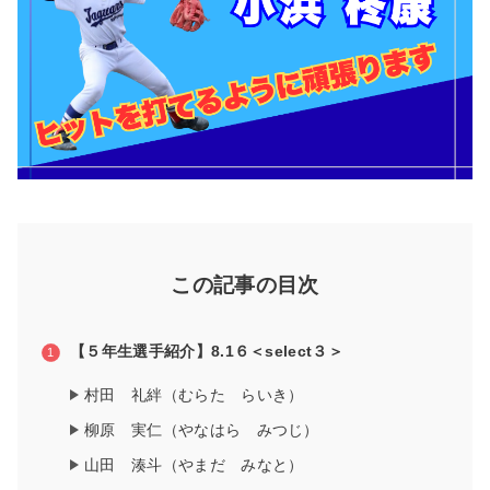
この記事の目次
【５年生選手紹介】8.1６＜select３＞
村田 礼絆（むらた らいき）
柳原 実仁（やなはら みつじ）
山田 湊斗（やまだ みなと）