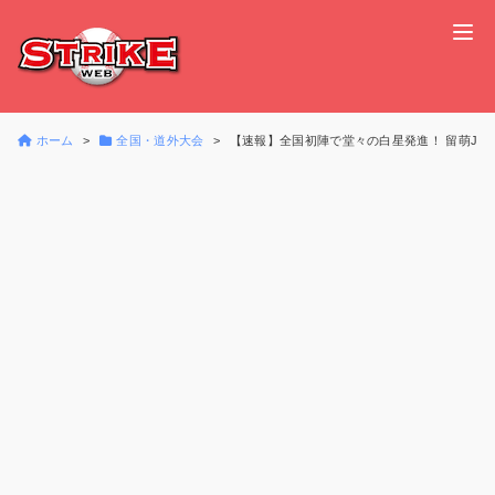
ホーム
全国・道外大会
【速報】全国初陣で堂々の白星発進！ 留萌JB