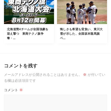
北海道勢4チームが全国強豪を
悔しさも希望も背負い、東川大
迎え撃つ 東商テクノ旗争
雪が示した、全国坂本龍馬旗
奪・...
ベ...
コメントを残す
メールアドレスが公開されることはありません。
※
が付いてい
る欄は必須項目です
コメント
※