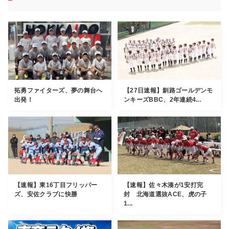
拓勇ファイターズ、夢の舞台へ
【27日速報】釧路ゴールデンモ
出発！
ンキーズBBC、2年連続4...
【速報】東16丁目フリッパー
【速報】佐々木湊が1安打完
ズ、安佐クラブに快勝
封 北海道選抜ACE、虎の子
1...