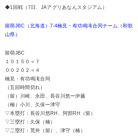
◆1回戦（7日、JAアグリあなんスタジアム）
留萌JBC（北海道）7-4楠見・有功鳴滝合同チーム（和歌
山県）
留萌JBC
１０１５０＝７
００２０２＝４
楠見・有功鳴滝合同
（五回時間切れ）
（留）川崎、永田、長谷川悠ー伊藤
（楠）小川、久保ー津守
▽本塁打：長谷川悠RH、阿部RH（留）
▽三塁打：久保（楠）
▽二塁打：荒井（留）、津守（楠）