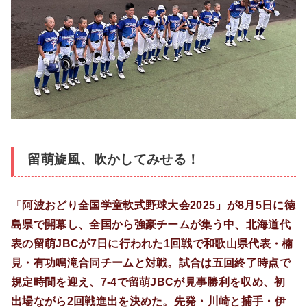
留萌旋風、吹かしてみせる！
「
阿波おどり全国学童軟式野球大会2025」が8月5日に徳
島県で開幕し、全国から強豪チームが集う中、北海道代
表の留萌JBCが7日に行われた1回戦で和歌山県代表・楠
見・有功鳴滝合同チームと対戦。試合は五回終了時点で
規定時間を迎え、7-4で留萌JBCが見事勝利を収め、初
出場ながら2回戦進出を決めた。先発・川崎と捕手・伊