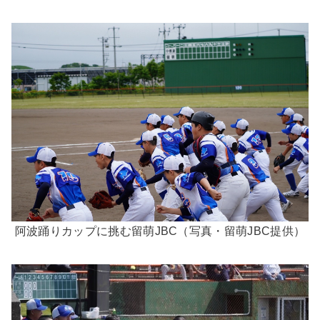
阿波踊りカップに挑む留萌JBC（写真・留萌JBC提供）