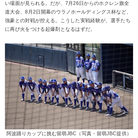
い場面が見られる。だが、7月26日からのホクレン旗全
道大会、8月2日開幕のウラノホールディングス杯など、
強豪との対戦が控える。こうした実戦経験が、選手たち
に再び火をつける起爆剤となるはずだ。
阿波踊りカップに挑む留萌JBC（写真・留萌JBC提供）