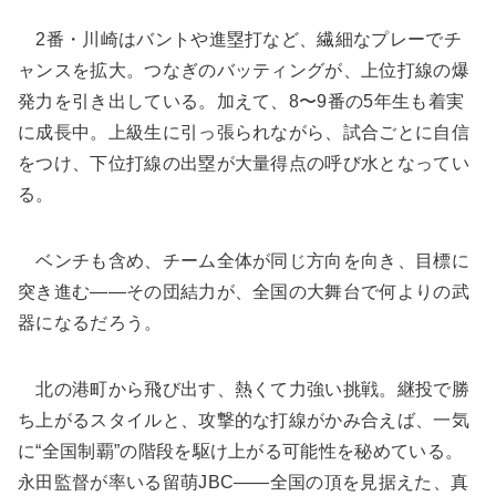
2番・川崎はバントや進塁打など、繊細なプレーでチ
ャンスを拡大。つなぎのバッティングが、上位打線の爆
発力を引き出している。加えて、8〜9番の5年生も着実
に成長中。上級生に引っ張られながら、試合ごとに自信
をつけ、下位打線の出塁が大量得点の呼び水となってい
る。
ベンチも含め、チーム全体が同じ方向を向き、目標に
突き進む――その団結力が、全国の大舞台で何よりの武
器になるだろう。
北の港町から飛び出す、熱くて力強い挑戦。継投で勝
ち上がるスタイルと、攻撃的な打線がかみ合えば、一気
に“全国制覇”の階段を駆け上がる可能性を秘めている。
永田監督が率いる留萌JBC――全国の頂を見据えた、真