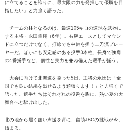
に立てることを誇りに、最大限の力を発揮して優勝を目
指したい」と力強く語った。
チームの柱となるのは、最速105キロの速球を武器に
する主将・永田隼翔（6年）。右腕エースとしてマウン
ドに立つだけでなく、打線でも中軸を担う二刀流プレー
ヤーだ。ほかにも安定感のある投手3本柱、長身で強肩
の4番捕手など、個性と実力を兼ね備えた選手が揃う。
大会に向けて北海道を発った5日、主将の永田は「全
国でも良い結果を出せるよう頑張ります！」と力強くで
語った。選手たちはそれぞれの役割を胸に、熱い夏の大
舞台へと駆け出した。
北の地から届く熱い声援を背に、留萌JBCの挑戦が今、
始まる。