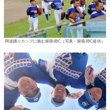
阿波踊りカップに挑む留萌JBC（写真・留萌JBC提供）