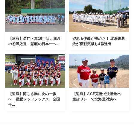
【速報】名門・東16丁目、無念
砂原＆伊藤が決めた！ 北海道選
の初戦敗退 悲願の日本一へ...
抜が激戦突破し4強進出
【速報】悔しさ胸に次の一歩
【速報】ACE完勝で決勝進出
へ 星置レッドソックス、全国
完封リレーで北海道対決へ
千...