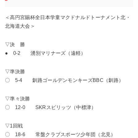
＜高円宮賜杯全日本学童マクドナルドトーナメント北・
北海道大会＞
▽決 勝
● 0-2 湧別マリナーズ（遠軽）
▽準決勝
〇 5-4 釧路ゴールデンモンキーズBBC（釧路）
▽準々決勝
〇 12-0 SKRスピリッツ（中標津）
▽1回戦
〇 18-6 常盤クラブスポーツ少年団（北見）