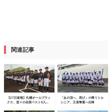
関連記事
【27日速報】札幌オールブラッ
「あの頂へ、再び」小樽リトル
クス、堂々の全国ベスト8入...
シニア、王座奪還へ出陣