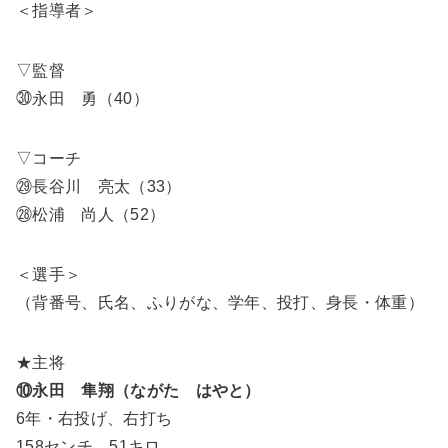
＜指導者＞
▽監督
㉚永田 勇（40）
▽コーチ
㉙長谷川 亮太（33）
㉘松浦 尚人（52）
＜選手＞
（背番号、氏名、ふりがな、学年、投打、身長・体重）
★主将
⑩永田 隼翔（ながた はやと）
6年・右投げ、右打ち
158センチ、51キロ