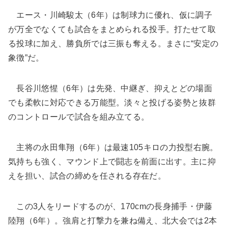
エース・川崎駿太（6年）は制球力に優れ、仮に調子
が万全でなくても試合をまとめられる投手。打たせて取
る投球に加え、勝負所では三振も奪える。まさに“安定の
象徴”だ。
長谷川悠惺（6年）は先発、中継ぎ、抑えとどの場面
でも柔軟に対応できる万能型。淡々と投げる姿勢と抜群
のコントロールで試合を組み立てる。
主将の永田隼翔（6年）は最速105キロの力投型右腕。
気持ちも強く、マウンド上で闘志を前面に出す。主に抑
えを担い、試合の締めを任される存在だ。
この3人をリードするのが、170cmの長身捕手・伊藤
陸翔（6年）。強肩と打撃力を兼ね備え、北大会では2本