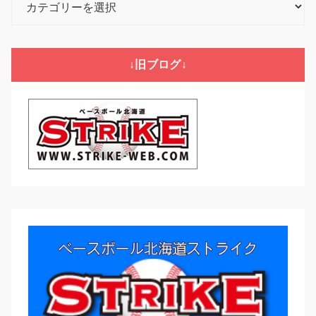
テ
ゴ
リ
↓旧ブログ↓
ー