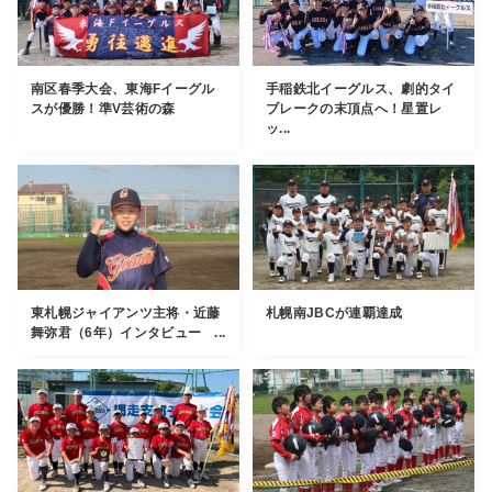
南区春季大会、東海Fイーグル
手稲鉄北イーグルス、劇的タイ
スが優勝！準V芸術の森
ブレークの末頂点へ！星置レ
ッ...
東札幌ジャイアンツ主将・近藤
札幌南JBCが連覇達成
舞弥君（6年）インタビュー ...