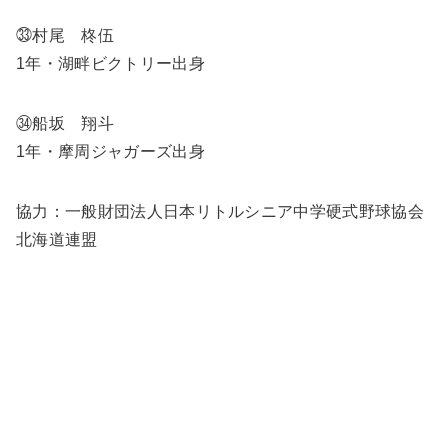
㉝村尾 柊伍
1年・湖畔ビクトリー出身
㉞船坂 翔斗
1年・摩周ジャガーズ出身
協力：一般財団法人日本リトルシニア中学硬式野球協会
北海道連盟