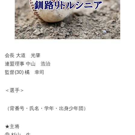
会長 大道 光肇
連盟理事 中山 浩治
監督(30) 橘 幸司
＜選手＞
（背番号・氏名・学年・出身少年団）
★主将
⑨ 杉山 生