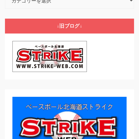
テ
ゴ
リ
↓旧ブログ↓
ー