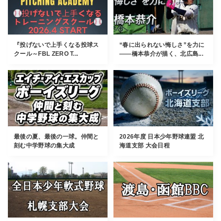
『投げないで上手くなる投球ス
“春に出られない悔しさ”を力に
クール～FBL ZERO T...
――橋本恭介が描く、北広島...
最後の夏、最後の一球。仲間と
2026年度 日本少年野球連盟 北
刻む中学野球の集大成
海道支部 大会日程