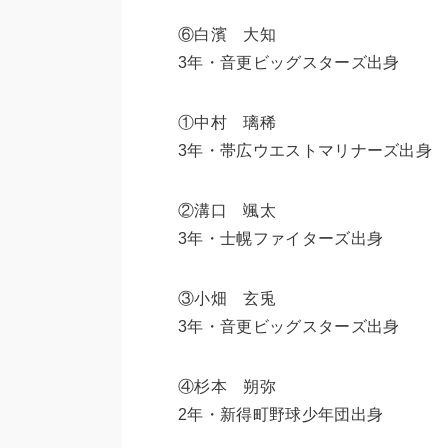
⑥白濱 大知
3年・音更ビッグスターズ出身
①中村 璃稀
3年・帯広ウエストマリナーズ出身
②溝口 颯太
3年・士幌ファイターズ出身
③小畑 玄兎
3年・音更ビッグスターズ出身
④杉本 朔弥
2年・新得町野球少年団出身