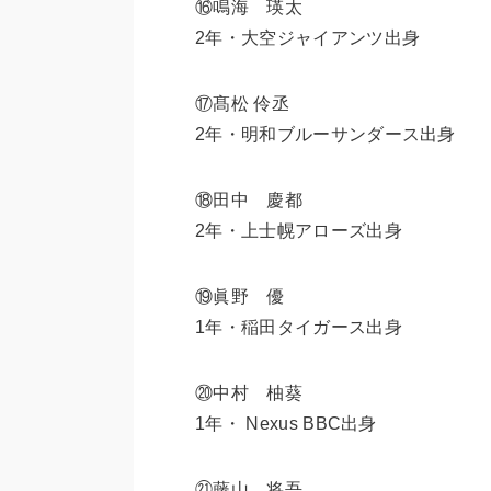
⑯鳴海 瑛太
2年・大空ジャイアンツ出身
⑰髙松 伶丞
2年・明和ブルーサンダース出身
⑱田中 慶都
2年・上士幌アローズ出身
⑲眞野 優
1年・稲田タイガース出身
⑳中村 柚葵
1年・ Nexus BBC出身
㉑藤山 将吾