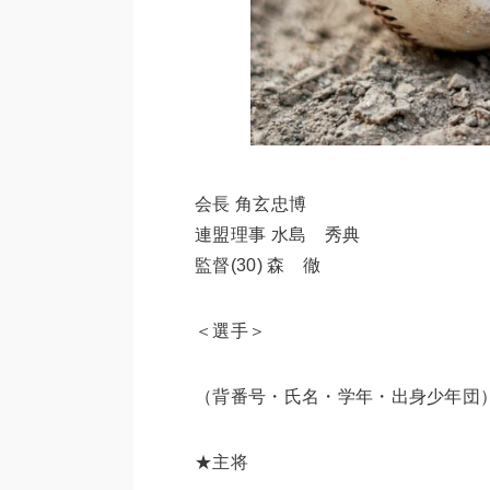
会長 角玄忠博
連盟理事 水島 秀典
監督(30) 森 徹
＜選手＞
（背番号・氏名・学年・出身少年団
★主将