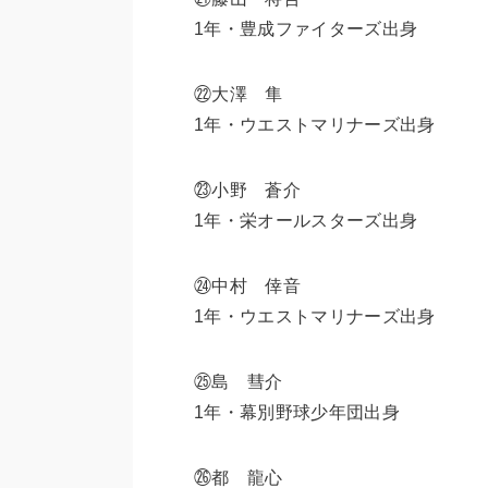
1年・豊成ファイターズ出身
㉒大澤 隼
1年・ウエストマリナーズ出身
㉓小野 蒼介
1年・栄オールスターズ出身
㉔中村 倖音
1年・ウエストマリナーズ出身
㉕島 彗介
1年・幕別野球少年団出身
㉖都 龍心