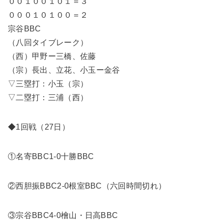
００１００１０１＝３
０００１０１００＝２
宗谷BBC
（八回タイブレーク）
（西）甲野ー三橋、佐藤
（宗）長出、立花、小玉ー金谷
▽三塁打：小玉（宗）
▽二塁打：三浦（西）
◆1回戦（27日）
①名寄BBC1-0十勝BBC
②西胆振BBC2-0根室BBC（六回時間切れ）
③宗谷BBC4-0檜山・日高BBC