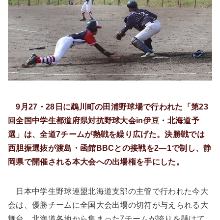
9月27・28日に鵡川町の田浦野球場で行われた「第23
回全国中学生都道府県対抗野球大会in伊豆・北海道予
選」は、全道7チームが熱戦を繰り広げた。決勝戦では
西胆振選抜が渡島・函館BBCとの接戦を2―1で制し、静
岡県で開催される本大会への出場権を手にした。
日本中学生野球連盟北海道支部の主管で行われた今大
会は、優勝チームに全国大会出場の切符が与えられる大
舞台。北海道各地から集まった7チームが誇りを懸けて