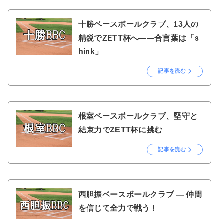
十勝ベースボールクラブ、13人の
精鋭でZETT杯へ――合言葉は「s
hink」
記事を読む
根室ベースボールクラブ、堅守と
結束力でZETT杯に挑む
記事を読む
西胆振ベースボールクラブ ― 仲間
を信じて全力で戦う！