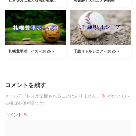
しさを力に変える清野琉哉...
も優勝！スポニチ杯制覇
札幌豊平ボーイズ＜2026＞
千歳リトルシニア＜2025＞
コメントを残す
メールアドレスが公開されることはありません。
※
が付いてい
る欄は必須項目です
コメント
※