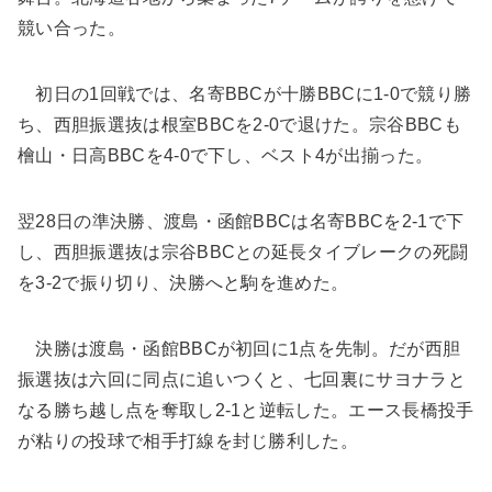
競い合った。
初日の1回戦では、名寄BBCが十勝BBCに1-0で競り勝
ち、西胆振選抜は根室BBCを2-0で退けた。宗谷BBCも
檜山・日高BBCを4-0で下し、ベスト4が出揃った。
翌28日の準決勝、渡島・函館BBCは名寄BBCを2-1で下
し、西胆振選抜は宗谷BBCとの延長タイブレークの死闘
を3-2で振り切り、決勝へと駒を進めた。
決勝は渡島・函館BBCが初回に1点を先制。だが西胆
振選抜は六回に同点に追いつくと、七回裏にサヨナラと
なる勝ち越し点を奪取し2-1と逆転した。エース長橋投手
が粘りの投球で相手打線を封じ勝利した。