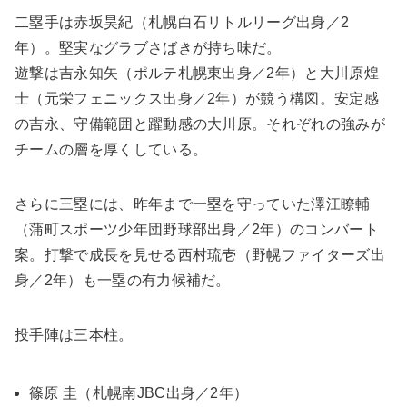
二塁手は赤坂昊紀（札幌白石リトルリーグ出身／2
年）。堅実なグラブさばきが持ち味だ。
遊撃は吉永知矢（ポルテ札幌東出身／2年）と大川原煌
士（元栄フェニックス出身／2年）が競う構図。安定感
の吉永、守備範囲と躍動感の大川原。それぞれの強みが
チームの層を厚くしている。
さらに三塁には、昨年まで一塁を守っていた澤江瞭輔
（蒲町スポーツ少年団野球部出身／2年）のコンバート
案。打撃で成長を見せる西村琉壱（野幌ファイターズ出
身／2年）も一塁の有力候補だ。
投手陣は三本柱。
篠原 圭（札幌南JBC出身／2年）