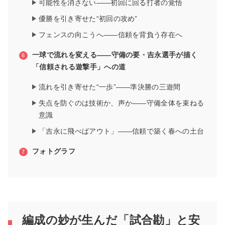
可能性を消さない――初回に回る打者の覚悟
優勝を引き寄せた“初回の攻め”
フェンスの向こうへ――信頼を背負う存在へ
一球で流れを変える――守備の要・吉永選手が描く
「信頼される遊撃手」への道
流れを引き寄せた“一歩”――準決勝の三遊間
失点を防ぐのは技術か、声か――守備全体を束ねる
意識
「吉永に飛べばアウト」――信頼で築く春への土台
フォトグラフ
編成の妙が生んだ「試合勘」と安