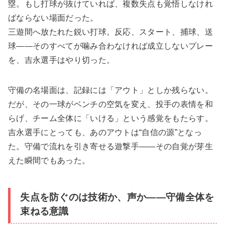
塁。もし打球が抜けていれば、複数失点も覚悟しなけれ
ばならない場面だった。
三遊間へ放たれた鋭い打球。反応、スタート、捕球、送
球――そのすべてが噛み合わなければ成立しないプレー
を、吉永選手はやり切った。
守備の名場面は、記録には「アウト」としか残らない。
だが、その一球がベンチの空気を変え、投手の表情を和
らげ、チーム全体に「いける」という感覚をもたらす。
吉永選手にとっても、あのアウトは“自信の源”となっ
た。守備で流れを引き寄せる遊撃手――その自覚が芽生
えた瞬間でもあった。
失点を防ぐのは技術か、声か――守備全体を
束ねる意識