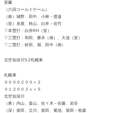
室蘭
（六回コールドゲーム）
（南）城野、田中、小林－渡邉
（室）糸屋、秋山、白井－佐竹
▽本塁打：白井RH（室）
▽三塁打：和田、勝木（南）、大波（室）
▽二塁打：鈴田、堀、田中（南）
北空知深川5-2札幌東
札幌東
００００２００＝２
０１２００２ｘ＝５
北空知深川
（東）内山、畠山、佐々木－佐藤、岩谷
（深）柴田、立川、柴田、菊池、柴田－桧森