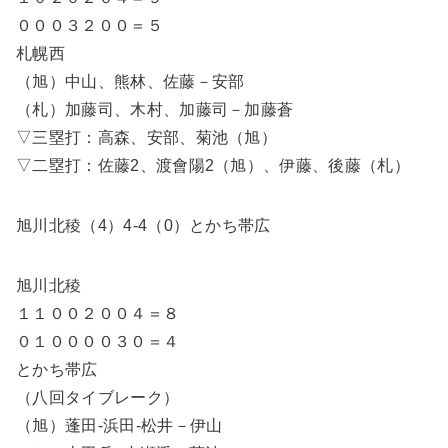
０００３２００＝５
札幌西
（旭）中山、熊林、佐藤－安部
（札）加藤司、木村、加藤司－加藤蒼
▽三塁打：高森、安部、菊池（旭）
▽二塁打：佐藤2、渡會陽2（旭）、伊藤、後藤（札）
旭川北稜（4）4-4（0）とかち帯広
旭川北稜
１１００２００４＝８
０１００００３０＝４
とかち帯広
（八回タイブレーク）
（旭）蓬田-浜田-松井－伊山