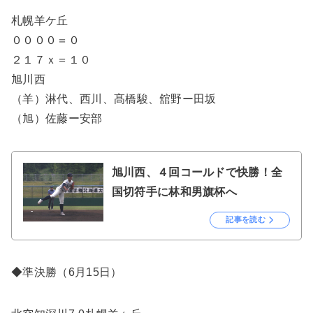
札幌羊ケ丘
００００＝０
２１７ｘ＝１０
旭川西
（羊）淋代、西川、髙橋駿、舘野ー田坂
（旭）佐藤ー安部
旭川西、４回コールドで快勝！全
国切符手に林和男旗杯へ
記事を読む
◆準決勝（6月15日）