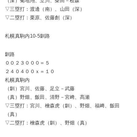
（深）菊地翔、立川、柴田－桧森
▽三塁打：渡邊（南）、山田（深）
▽二塁打：栗原、佐藤創（深）
札幌真駒内10-5釧路
釧路
００２３０００＝５
２４０４００ｘ＝１０
札幌真駒内
（釧）宮川、佐藤、足立－武藤
（真）野畑、飯田、清野－宮﨑、髙瀬
▽三塁打：宮川、檜森虎（釧）、野畑、福﨑、飯田
（真）
▽二塁打：檜森虎（釧）、野畑（真）