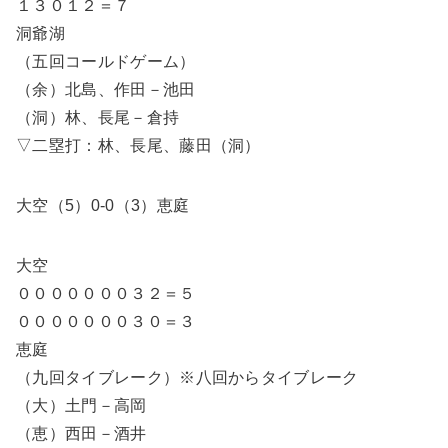
１３０１２＝７
洞爺湖
（五回コールドゲーム）
（余）北島、作田－池田
（洞）林、長尾－倉持
▽二塁打：林、長尾、藤田（洞）
大空（5）0-0（3）恵庭
大空
０００００００３２＝５
０００００００３０＝３
恵庭
（九回タイブレーク）※八回からタイブレーク
（大）土門－高岡
（恵）西田－酒井