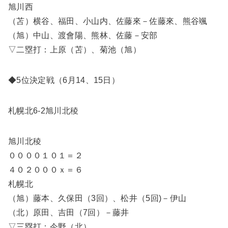
旭川西
（苫）横谷、福田、小山内、佐藤來－佐藤來、熊谷颯
（旭）中山、渡會陽、熊林、佐藤－安部
▽二塁打：上原（苫）、菊池（旭）
◆5位決定戦（6月14、15日）
札幌北6-2旭川北稜
旭川北稜
００００１０１＝２
４０２０００ｘ＝６
札幌北
（旭）藤本、久保田（3回）、松井（5回)－伊山
（北）原田、吉田（7回）－藤井
▽三塁打：今野（北）