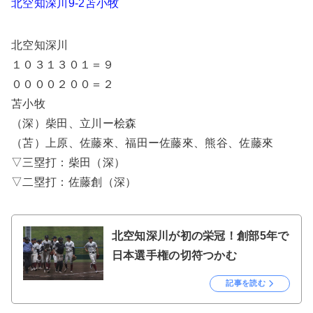
北空知深川9-2苫小牧
北空知深川
１０３１３０１＝９
００００２００＝２
苫小牧
（深）柴田、立川ー桧森
（苫）上原、佐藤來、福田ー佐藤來、熊谷、佐藤來
▽三塁打：柴田（深）
▽二塁打：佐藤創（深）
北空知深川が初の栄冠！創部5年で
日本選手権の切符つかむ
記事を読む