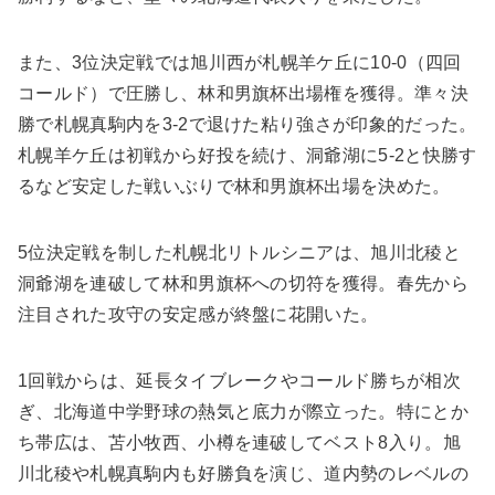
また、3位決定戦では旭川西が札幌羊ケ丘に10-0（四回
コールド）で圧勝し、林和男旗杯出場権を獲得。準々決
勝で札幌真駒内を3-2で退けた粘り強さが印象的だった。
札幌羊ケ丘は初戦から好投を続け、洞爺湖に5-2と快勝す
るなど安定した戦いぶりで林和男旗杯出場を決めた。
5位決定戦を制した札幌北リトルシニアは、旭川北稜と
洞爺湖を連破して林和男旗杯への切符を獲得。春先から
注目された攻守の安定感が終盤に花開いた。
1回戦からは、延長タイブレークやコールド勝ちが相次
ぎ、北海道中学野球の熱気と底力が際立った。特にとか
ち帯広は、苫小牧西、小樽を連破してベスト8入り。旭
川北稜や札幌真駒内も好勝負を演じ、道内勢のレベルの