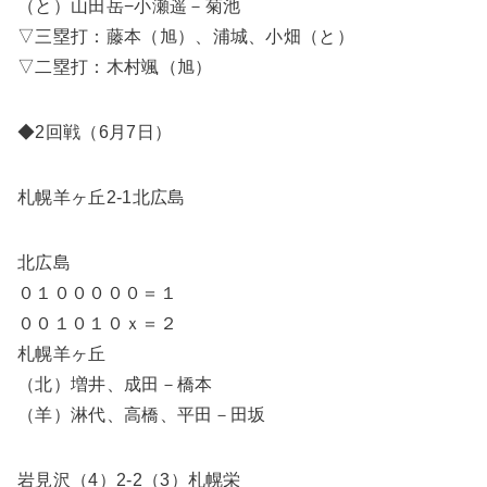
（と）山田岳−小瀬遥－菊池
▽三塁打：藤本（旭）、浦城、小畑（と）
▽二塁打：木村颯（旭）
◆2回戦（6月7日）
札幌羊ヶ丘2-1北広島
北広島
０１０００００＝１
００１０１０ｘ＝２
札幌羊ヶ丘
（北）増井、成田－橋本
（羊）淋代、高橋、平田－田坂
岩見沢（4）2-2（3）札幌栄