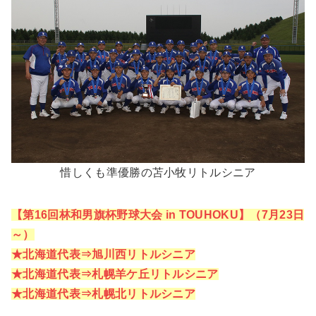
惜しくも準優勝の苫小牧リトルシニア
【第16回林和男旗杯野球大会 in TOUHOKU】（7月23日
～）
★北海道代表⇒旭川西リトルシニア
★北海道代表⇒札幌羊ケ丘リトルシニア
★北海道代表⇒札幌北リトルシニア