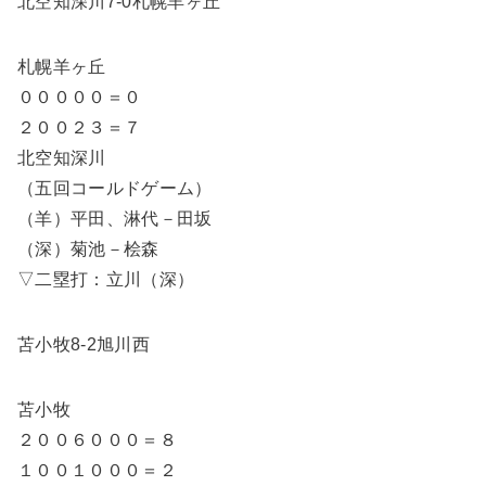
北空知深川7-0札幌羊ヶ丘
札幌羊ヶ丘
０００００＝０
２００２３＝７
北空知深川
（五回コールドゲーム）
（羊）平田、淋代－田坂
（深）菊池－桧森
▽二塁打：立川（深）
苫小牧8-2旭川西
苫小牧
２００６０００＝８
１００１０００＝２