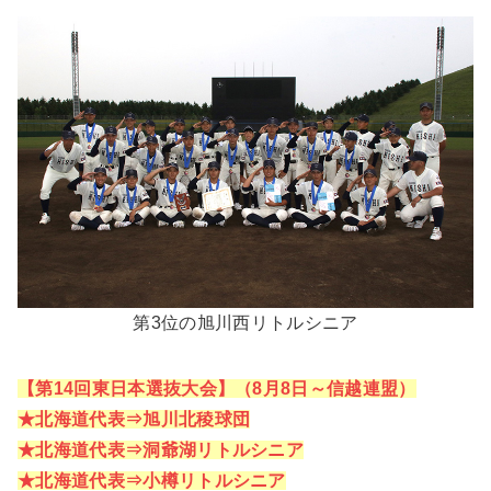
第3位の旭川西リトルシニア
【第14回東日本選抜大会】（8月8日～信越連盟）
★北海道代表⇒旭川北稜球団
★北海道代表⇒洞爺湖リトルシニア
★北海道代表⇒小樽リトルシニア