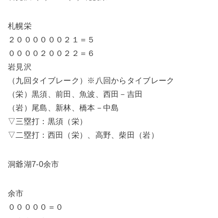
札幌栄
２００００００２１＝５
００００２００２２＝６
岩見沢
（九回タイブレーク）※八回からタイブレーク
（栄）黒須、前田、魚波、西田－吉田
（岩）尾島、新林、橋本－中島
▽三塁打：黒須（栄）
▽二塁打：西田（栄）、高野、柴田（岩）
洞爺湖7-0余市
余市
０００００＝０