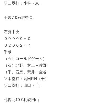
▽三塁打：小林（恵）
千歳7-0石狩中央
石狩中央
０００００＝０
３２００２＝７
千歳
（五回コールドゲーム）
（石）北野、村上－佐野
（千）石黒、荒井－金谷
▽本塁打：高田RH（千）
▽二塁打：山田（千）
札幌北10-0札幌円山