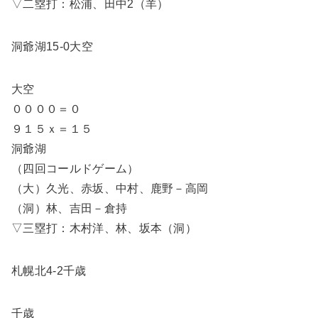
▽二塁打：松浦、田中2（羊）
洞爺湖15-0大空
大空
００００＝０
９１５ｘ＝１５
洞爺湖
（四回コールドゲーム）
（大）久光、赤坂、中村、鹿野－高岡
（洞）林、吉田－倉持
▽三塁打：木村洋、林、坂本（洞）
札幌北4-2千歳
千歳