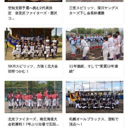
空知支部予選へ挑む2代表決
三笠スピリッツ、深川ヤングス
定 岩見沢ファイターズ・栗沢
ターズ下し会長杯優勝
コ...
SKRスピリッツ、力強く北大会
11年連続、そして“実質12年連
切符つかむ！
続”
北光ファイターズ、南北海道大
札幌オールブラックス、逆転で
会初勝利！7年ぶり出場で五回...
頂点へ！