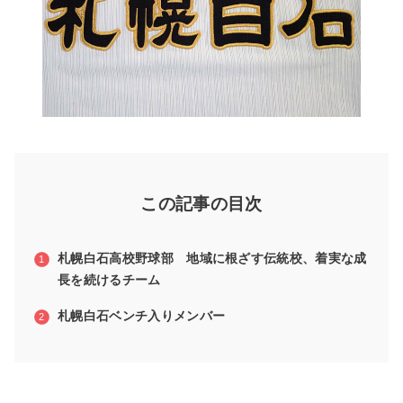
この記事の目次
札幌白石高校野球部 地域に根ざす伝統校、着実な成
長を続けるチーム
札幌白石ベンチ入りメンバー