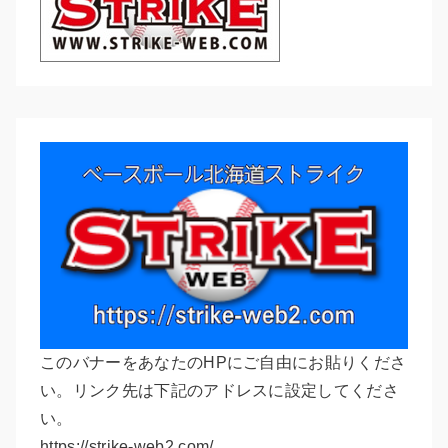
このバナーをあなたのHPにご自由にお貼りくださ
い。リンク先は下記のアドレスに設定してくださ
い。
https://strike-web2.com/