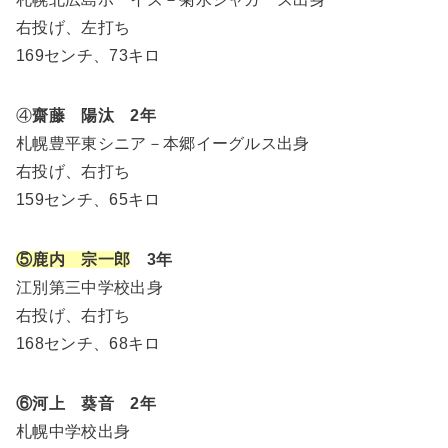
右投げ、左打ち
169センチ、73キロ
④
齋藤 陽汰 2年
札幌豊平東シニア－本郷イーグルス出身
右投げ、右打ち
159センチ、65キロ
⑤
鹿内 宗一郎
3年
江別第三中学校出身
右投げ、右打ち
168センチ、68キロ
⑥河上 葵音 2年
札幌中学校出身