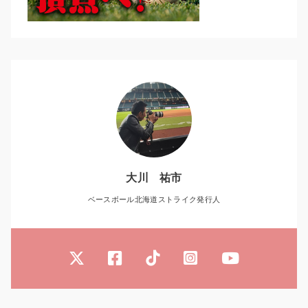
大川 祐市
ベースボール北海道ストライク発行人