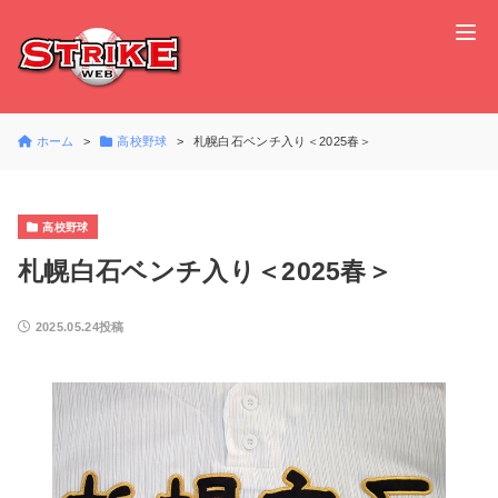
ホーム
高校野球
札幌白石ベンチ入り＜2025春＞
高校野球
札幌白石ベンチ入り＜2025春＞
2025.05.24投稿