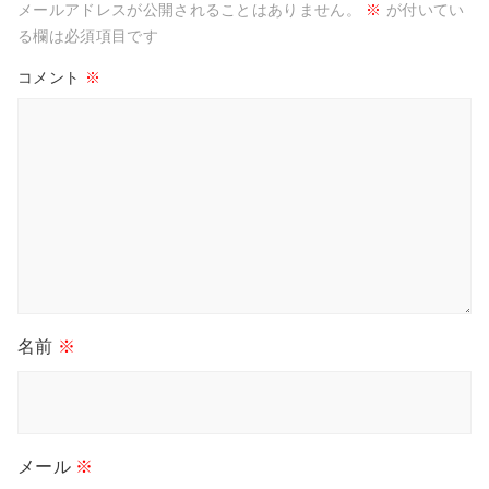
メールアドレスが公開されることはありません。
※
が付いてい
る欄は必須項目です
コメント
※
名前
※
メール
※