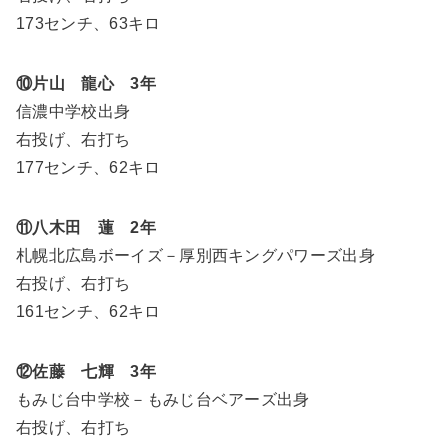
173センチ、63キロ
⑩片山 龍心 3年
信濃中学校出身
右投げ、右打ち
177センチ、62キロ
⑪八木田 蓮 2年
札幌北広島ボーイズ－厚別西キングパワーズ出身
右投げ、右打ち
161センチ、62キロ
⑫佐藤 七輝 3年
もみじ台中学校－もみじ台ベアーズ出身
右投げ、右打ち