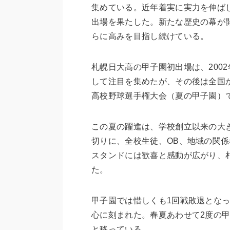
集めている。近年着実に実力を伸ばし
出場を果たした。新たな歴史の幕が
らに高みを目指し続けている。
札幌日大高の甲子園初出場は、200
して注目を集めたが、その後は全国か
高校野球選手権大会（夏の甲子園）
この夏の躍進は、学校創立以来の大
切りに、全校生徒、OB、地域の関
スタンドには歓喜と感動が広がり、札
た。
甲子園では惜しくも1回戦敗退とな
心に刻まれた。春夏あわせて2度の
と移っている。