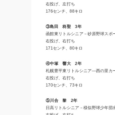
右投げ、左打ち
176センチ、88キロ
③島田 柊聖 3年
函館東リトルシニア－砂原野球スポ
右投げ、右打ち
171センチ、80キロ
④中塚 響大 2年
札幌豊平東リトルシニア―西の里カ
右投げ、右打ち
170センチ、73キロ
⑤川合 黎 2年
日高リトルシニア－様似野球少年団
右投げ、右打ち