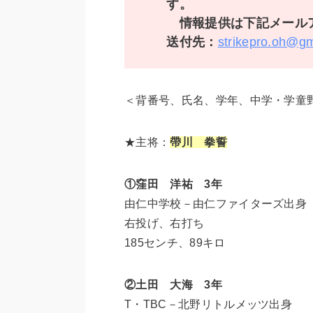
す。
情報提供は下記メールア
送付先：
strikepro.oh@g
＜背番号、氏名、学年、中学・学童
★主将：
帶川 拳誓
①窪田 洋祐 3年
由仁中学校－由仁ファイターズ出身
右投げ、右打ち
185センチ、89キロ
②土田 大海 3年
T・TBC－北野リトルメッツ出身