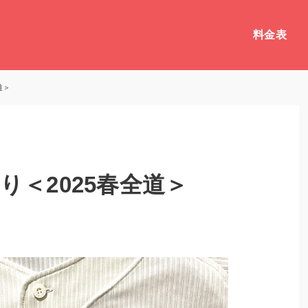
料金表
道＞
り＜2025春全道＞