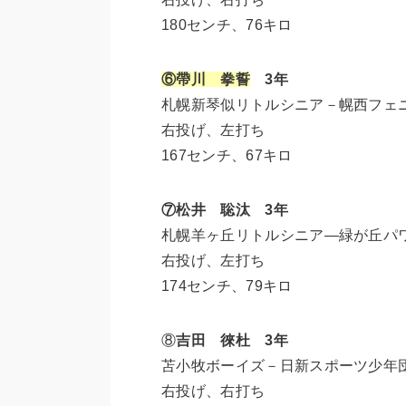
180センチ、76キロ
⑥帶川 拳誓
3年
札幌新琴似リトルシニア－幌西フェ
右投げ、左打ち
167センチ、67キロ
⑦松井 聡汰 3年
札幌羊ヶ丘リトルシニア―緑が丘パ
右投げ、左打ち
174センチ、79キロ
⑧
吉田 徠杜 3年
苫小牧ボーイズ－日新スポーツ少年
右投げ、右打ち