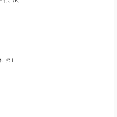
ーイズ（B）
野、帰山
）
）