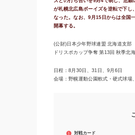
ズとの打ち合いを9対4で制し、悲願
が札幌北広島ボーイズを逆転で下し
なった。なお、9月15日からは全国
開幕する。
(公財)日本少年野球連盟 北海道支部
ドリスポカップ争奪 第13回 秋季北
日程：8月30日、31日、9月6日
会場：野幌運動公園軟式・硬式球場
対戦カード