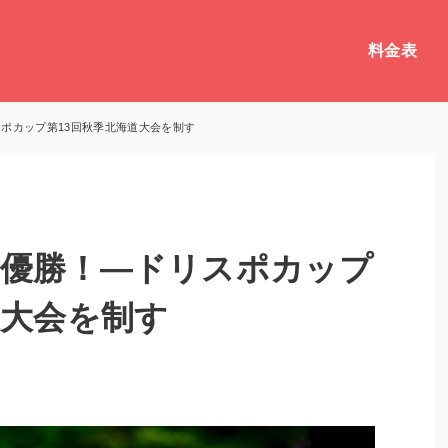
料金表
ポカップ第13回秋季北海道大会を制す
初優勝！―ドリスポカップ
道大会を制す