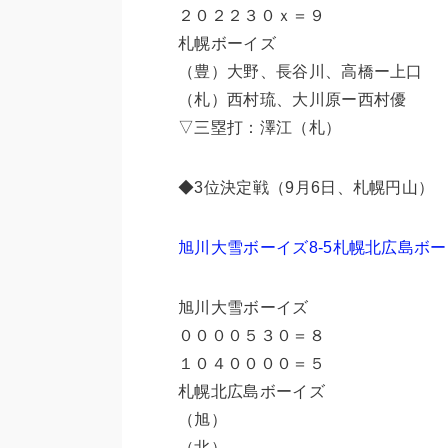
２０２２３０ｘ＝９
札幌ボーイズ
（豊）大野、長谷川、高橋ー上口
（札）西村琉、大川原ー西村優
▽三塁打：澤江（札）
◆3位決定戦（9月6日、札幌円山）
旭川大雪ボーイズ8-5札幌北広島ボ
旭川大雪ボーイズ
００００５３０＝８
１０４００００＝５
札幌北広島ボーイズ
（旭）
（北）