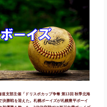
道支部主催「ドリスポカップ争奪 第13回 秋季北海
場で決勝戦を迎えた。札幌ボーイズが札幌豊平ボーイ