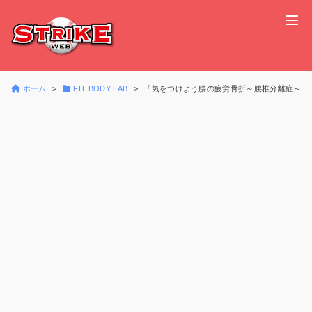
ホーム
FIT BODY LAB
『気をつけよう腰の疲労骨折～腰椎分離症～』