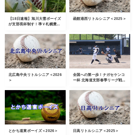
【18日速報】旭川大雪ボーイズ
函館港西リトルシニア＜2025＞
が支部長杯制す！準Ｖ札幌豊...
北広島中央リトルシニア＜2026
全国への第一歩！ナガセケンコ
＞
ー杯 北海道支部春季リーグ戦...
とかち道東ボーイズ＜2026＞
日高リトルシニア＜2025＞