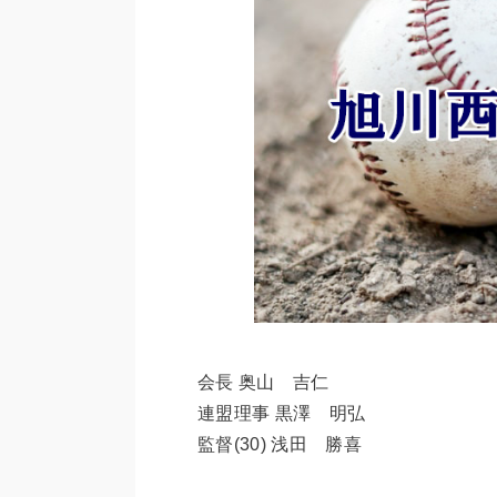
会長 奥山 吉仁
連盟理事 黒澤 明弘
監督(30) 浅田 勝喜