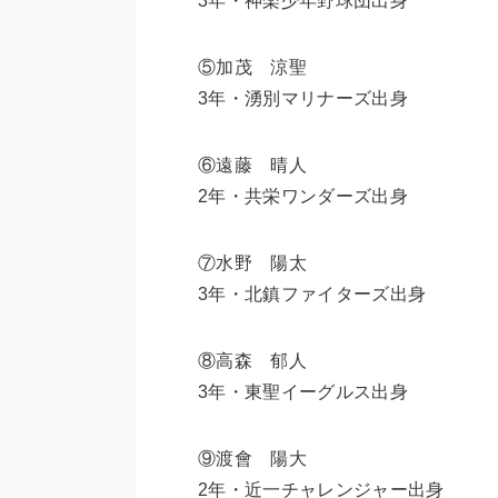
3年・神楽少年野球団出身
⑤加茂 涼聖
3年・湧別マリナーズ出身
⑥遠藤 晴人
2年・共栄ワンダーズ出身
⑦水野 陽太
3年・北鎮ファイターズ出身
⑧高森 郁人
3年・東聖イーグルス出身
⑨渡會 陽大
2年・近一チャレンジャー出身