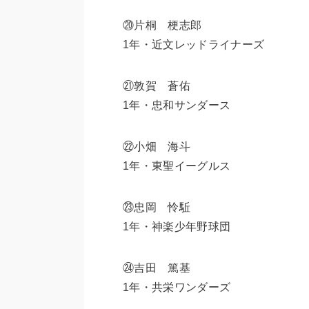
⑳片桐 梗志郎
1年・近文レッドライナーズ
㉑敦賀 蒼佑
1年・忠和サンダース
㉒小畑 海斗
1年・東聖イーグルス
㉓忠岡 怜駈
1年・神楽少年野球団
㉔吉田 篤基
1年・共栄ワンダーズ