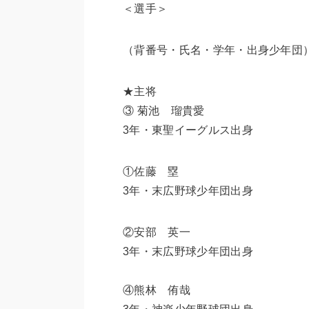
＜選手＞
（背番号・氏名・学年・出身少年団
★主将
③ 菊池 瑠貴愛
3年・東聖イーグルス出身
①佐藤 塁
3年・末広野球少年団出身
②安部 英一
3年・末広野球少年団出身
④熊林 侑哉