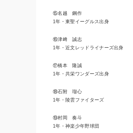
⑮名越 鋼作
1年・東聖イーグルス出身
⑯津﨑 誠志
1年・近文レッドライナーズ出身
⑰橋本 隆誠
1年・共栄ワンダーズ出身
⑱石附 瑠心
1年・陵雲ファイターズ
⑲村岡 奏斗
1年・神楽少年野球団