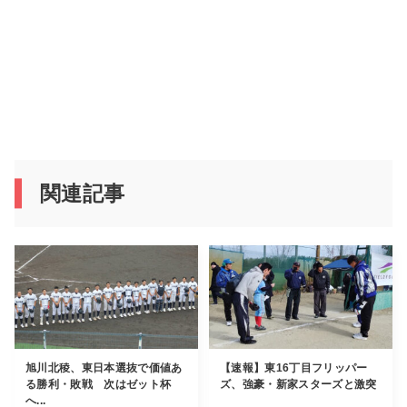
関連記事
旭川北稜、東日本選抜で価値あ
【速報】東16丁目フリッパー
る勝利・敗戦 次はゼット杯
ズ、強豪・新家スターズと激突
へ...