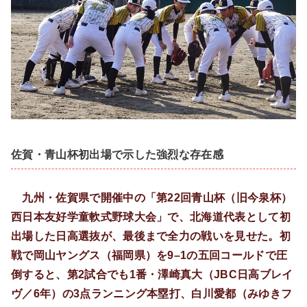
佐賀・青山杯初出場で示した強烈な存在感
九州・佐賀県で開催中の「第22回青山杯（旧今泉杯）
西日本友好学童軟式野球大会」で、北海道代表として初
出場した日高選抜が、最後まで全力の戦いを見せた。初
戦で岡山ヤングス（福岡県）を9–1の五回コールドで圧
倒すると、第2試合でも1番・澤崎真大（JBC日高ブレイ
ヴ／6年）の3点ランニング本塁打、白川愛都（みゆきフ