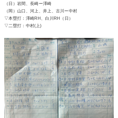
（日）岩間、長崎ー澤崎
（岡）山口、河上、井上、古川ー中村
▽本塁打：澤崎RH、白川RH（日）
▽二塁打：中村(上)