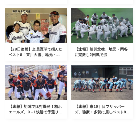
【28日速報】全員野球で掴んだ
【速報】旭川北稜、地元・岡谷
ベスト8！東川大雪、地元・...
に完敗し2回戦で涙
【速報】初陣で猛打爆発！柏ホ
【速報】東16丁目フリッパー
エールズ、9－1快勝で予選リ...
ズ、強豪・多賀に屈しベスト8...