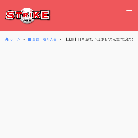
ホーム
全国・道外大会
【速報】日高選抜、2連勝も“失点差”で涙の予