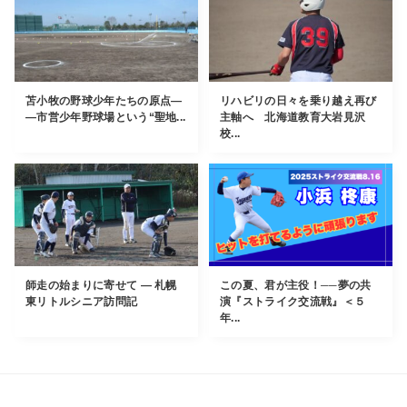
苫小牧の野球少年たちの原点―
リハビリの日々を乗り越え再び
―市営少年野球場という“聖地...
主軸へ 北海道教育大岩見沢
校...
師走の始まりに寄せて ― 札幌
この夏、君が主役！──夢の共
東リトルシニア訪問記
演『ストライク交流戦』＜５
年...