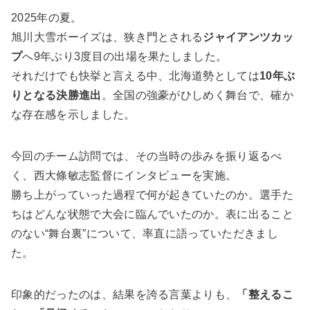
2025年の夏。
旭川大雪ボーイズは、狭き門とされる
ジャイアンツカッ
プ
へ9年ぶり3度目の出場を果たしました。
それだけでも快挙と言える中、北海道勢としては
10年ぶ
りとなる決勝進出
。全国の強豪がひしめく舞台で、確か
な存在感を示しました。
今回のチーム訪問では、その当時の歩みを振り返るべ
く、西大條敏志監督にインタビューを実施。
勝ち上がっていった過程で何が起きていたのか。選手た
ちはどんな状態で大会に臨んでいたのか。表に出ること
のない“舞台裏”について、率直に語っていただきまし
た。
印象的だったのは、結果を誇る言葉よりも、
「整えるこ