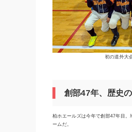
初の道外大
創部47年、歴史の
柏ホエールズは今年で創部47年目
ームだ。