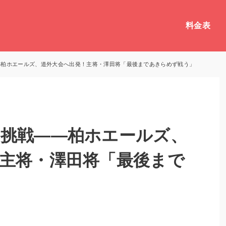
料金表
―柏ホエールズ、道外大会へ出発！主将・澤田将「最後まであきらめず戦う」
挑戦――柏ホエールズ、
主将・澤田将「最後まで
」