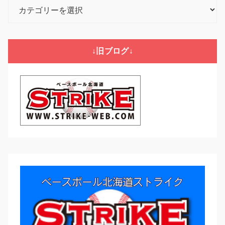
カ
テ
ゴ
リ
↓旧ブログ↓
ー