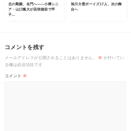
北の剛腕、名門へ――小樽シニ
旭川大雪ボーイズ17人、次の舞
ア・山口颯大が花咲徳栄で甲
台へ
子...
コメントを残す
メールアドレスが公開されることはありません。
※
が付いてい
る欄は必須項目です
コメント
※