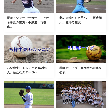
夢はメジャーリーガー――とか
北の大地から名門へ――渡邊翔
ち帯広の主力・小瀬遙、花巻
天、覚悟の越境
東...
石狩中央リトルシニア3年生8
札幌ボーイズ、卒団生の進路を
人、新たなステージへ
公表