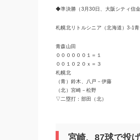
◆準決勝（3月30日、大阪シティ信
札幌北リトルシニア（北海道）3-1
青森山田
００００００１＝１
００１０２０ｘ＝３
札幌北
（青）鈴木、八戸－伊藤
（北）宮崎－松野
▽二塁打：部田（北）
宮崎、87球で投