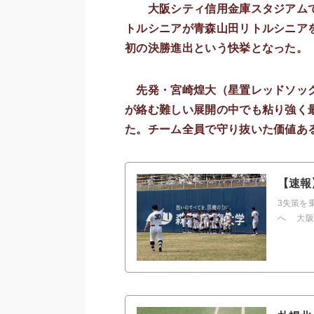
大阪シティ信用金庫スタジアムで
トルシニアが青森山田リトルシニアを
初の決勝進出という快挙となった。
先発・宮崎煌大（星置レッドソック
が絡む難しい展開の中でも粘り強く
た。チーム全員で守り抜いた価値あ
【速報
3失策を
へ 大阪