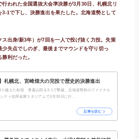
行われた全国選抜大会準決勝が3月30日、札幌北リ
3-1で下し、決勝進出を果たした。北海道勢として
ス出身/新3年）が7回を一人で投げ抜く力投。失策
最少失点でしのぎ、最後までマウンドを守り切っ
る勝利だった。
】札幌北、宮崎煌大の完投で歴史的決勝進出
乗り越えた粘投 青森山田を3-1で撃破、北海道勢初のファイナル
シティ信用金庫スタジアムで3月30日に行…
記事を読む