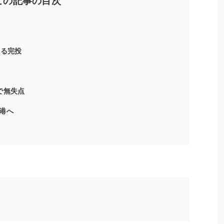
この記事の目次
ある完投
で無失点
港へ