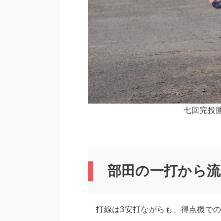
七回完投
部田の一打から
打線は3安打ながらも、得点機での