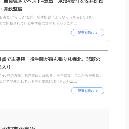
、勝負強さでベスト4進出 水沼4安打＆笠井好投
・常総撃破
も決まり“らしさ”全開 松本監督「ようやくうちらしい戦い」
どで開催されている中学硬式野球リトルシニア…
記事を読む
得点で主導権 投手陣が踏ん張り札幌北、悲願の
強入り
が90球の力投、荒岡光政が締める 松本監督「ここからが勝負」
どで開催されている中学硬式野球リトルシニ…
記事を読む