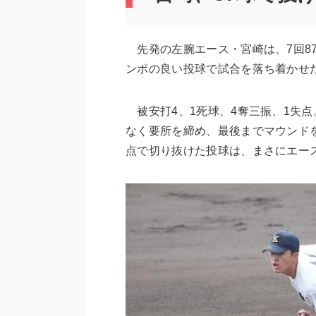
先発の左腕エース・宮崎は、7回87
ンポの良い投球で試合を落ち着かせ
被安打4、1死球、4奪三振、1失
なく要所を締め、最後までマウンド
点で切り抜けた投球は、まさにエー