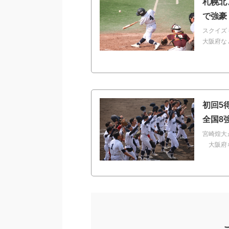
札幌北
で強豪
スクイズ
大阪府な
初回5
全国8
宮崎煌大
大阪府な