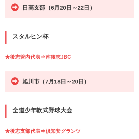
日高支部（6月20日～22日）
スタルヒン杯
★後志管内代表⇒南後志JBC
旭川市（7月18日～20日）
全道少年軟式野球大会
★後志支部代表⇒倶知安グランツ