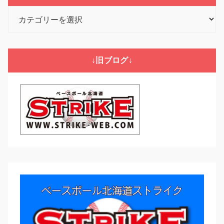
カ
テ
ゴ
リ
↓旧ブログ↓
ー