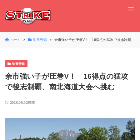
ホーム
学童野球
余市強い子が圧巻V！ 16得点の猛攻で後志制覇、南
学童野球
余市強い子が圧巻V！ 16得点の猛攻
で後志制覇、南北海道大会へ挑む
2026.06.02投稿