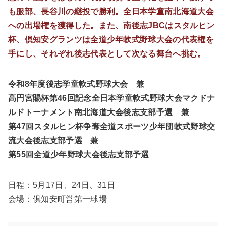
も服部、長谷川の継投で勝利。全日本学童南北海道大会
への出場権を獲得した。また、南後志JBCはスタルヒン
杯、倶知安グランツは全道少年軟式野球大会の代表権を
手にし、それぞれ後志代表として次なる舞台へ挑む。
令和8年度後志学童軟式野球大会 兼
高円宮賜杯第46回記念全日本学童軟式野球大会マクドナ
ルドトーナメント南北海道大会後志支部予選 兼
第47回スタルヒン杯争奪全道スポーツ少年団軟式野球交
流大会後志支部予選 兼
第55回全道少年野球大会後志支部予選
日程：5月17日、24日、31日
会場：倶知安町営第一球場