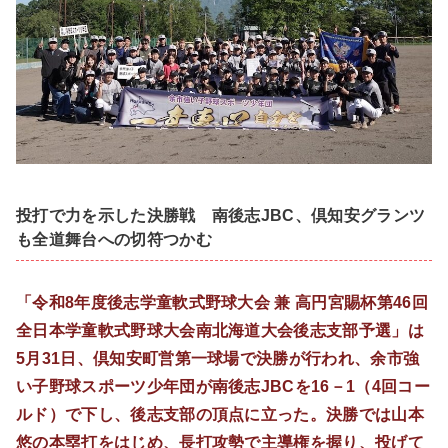
投打で力を示した決勝戦 南後志JBC、倶知安グランツ
も全道舞台への切符つかむ
「令和8年度後志学童軟式野球大会 兼 高円宮賜杯第46回
全日本学童軟式野球大会南北海道大会後志支部予選」は
5月31日、倶知安町営第一球場で決勝が行われ、余市強
い子野球スポーツ少年団が南後志JBCを16－1（4回コー
ルド）で下し、後志支部の頂点に立った。決勝では山本
悠の本塁打をはじめ、長打攻勢で主導権を握り、投げて