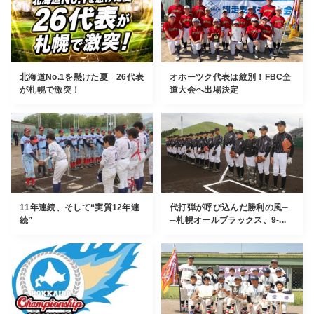
北海道No.1を懸けた夏 26代表
オホーツク代表は紋別！FBC全
が札幌で激突！
道大会へ出場決定
11年連続、そして“実質12年連
代打弾が呼び込んだ勝利の風─
続”
─札幌オールブラックス、9-...