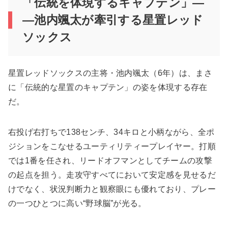
「伝統を体現するキャプテン」―
―池内颯太が牽引する星置レッド
ソックス
星置レッドソックスの主将・池内颯太（6年）は、まさ
に「伝統的な星置のキャプテン」の姿を体現する存在
だ。
右投げ右打ちで138センチ、34キロと小柄ながら、全ポ
ジションをこなせるユーティリティープレイヤー。打順
では1番を任され、リードオフマンとしてチームの攻撃
の起点を担う。走攻守すべてにおいて安定感を見せるだ
けでなく、状況判断力と観察眼にも優れており、プレー
の一つひとつに高い“野球脳”が光る。