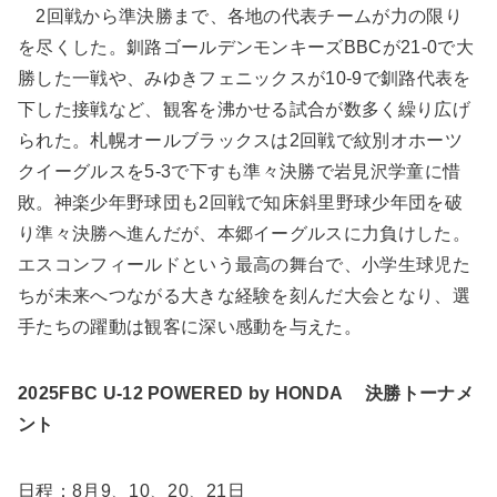
2回戦から準決勝まで、各地の代表チームが力の限り
を尽くした。釧路ゴールデンモンキーズBBCが21-0で大
勝した一戦や、みゆきフェニックスが10-9で釧路代表を
下した接戦など、観客を沸かせる試合が数多く繰り広げ
られた。札幌オールブラックスは2回戦で紋別オホーツ
クイーグルスを5-3で下すも準々決勝で岩見沢学童に惜
敗。神楽少年野球団も2回戦で知床斜里野球少年団を破
り準々決勝へ進んだが、本郷イーグルスに力負けした。
エスコンフィールドという最高の舞台で、小学生球児た
ちが未来へつながる大きな経験を刻んだ大会となり、選
手たちの躍動は観客に深い感動を与えた。
2025FBC U-12 POWERED by HONDA 決勝トーナメ
ント
日程：8月9、10、20、21日