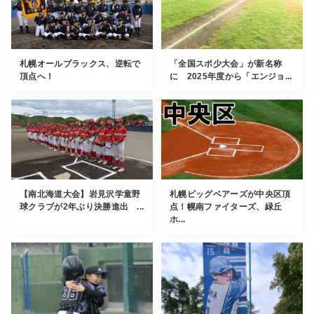
札幌オールブラックス、逆転で
「全国スポ少大会」が新名称
頂点へ！
に 2025年度から「エンジョ...
【南北海道大会】岩見沢学童野
札幌ビッグベアーズが中央区頂
球クラブが2年ぶり決勝進出 ...
点！幌南ファイターズ、緑丘
ホ...