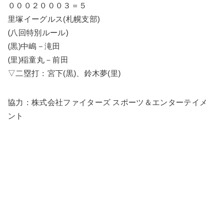
０００２０００３＝５
里塚イーグルス(札幌支部)
(八回特別ルール)
(黒)中嶋－滝田
(里)稲童丸－前田
▽二塁打：宮下(黒)、鈴木夢(里)
協力：株式会社ファイターズ スポーツ＆エンターテイメ
ント