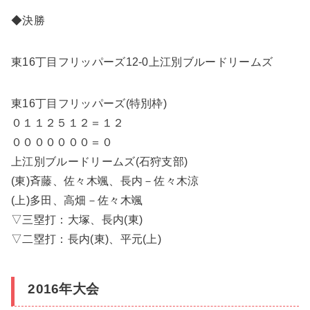
◆決勝
東16丁目フリッパーズ12-0上江別ブルードリームズ
東16丁目フリッパーズ(特別枠)
０１１２５１２＝１２
０００００００＝０
上江別ブルードリームズ(石狩支部)
(東)斉藤、佐々木颯、長内－佐々木涼
(上)多田、高畑－佐々木颯
▽三塁打：大塚、長内(東)
▽二塁打：長内(東)、平元(上)
2016年大会