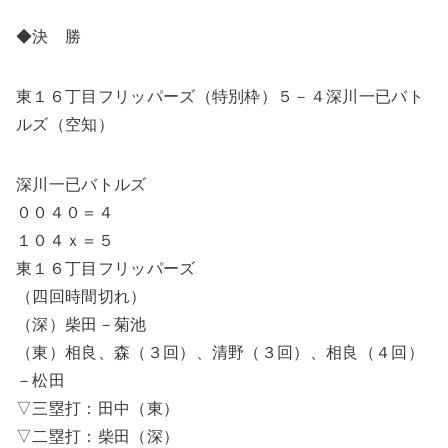
◆決 勝
東１６丁目フリッパーズ（特別枠）５－４深川一已バト
ルズ（空知）
深川一已バトルズ
００４０＝４
１０４ｘ＝５
東１６丁目フリッパーズ
（四回時間切れ）
（深）柴田－菊池
（東）相良、森（３回）、清野（３回）、相良（４回）
－松田
▽三塁打：田中（東）
▽二塁打：柴田（深）