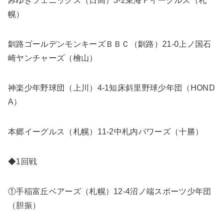
みゆきフェニックス（日高）3-2東海Ｆイーグルス（札
幌）
釧路ゴールデンモンキーズＢＢＣ（釧路）21-0上ノ国石
崎ヤンチャーズ（檜山）
神楽少年野球団（上川）4-1知床斜里野球少年団（HOND
A）
本郷イーグルス（札幌）11-2中札内パワーズ（十勝）
◆1回戦
①手稲富丘ベアーズ（札幌）12-4沼ノ端スポーツ少年団
（胆振）