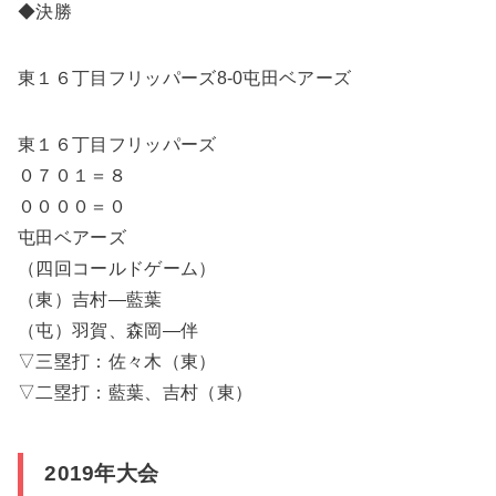
◆決勝
東１６丁目フリッパーズ8-0屯田ベアーズ
東１６丁目フリッパーズ
０７０１＝８
００００＝０
屯田ベアーズ
（四回コールドゲーム）
（東）吉村―藍葉
（屯）羽賀、森岡―伴
▽三塁打：佐々木（東）
▽二塁打：藍葉、吉村（東）
2019年大会