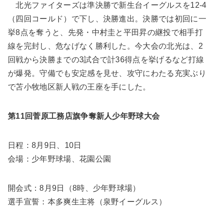
北光ファイターズは準決勝で新生台イーグルスを12-4
（四回コールド）で下し、決勝進出。決勝では初回に一
挙8点を奪うと、先発・中村圭と平田昇の継投で相手打
線を完封し、危なげなく勝利した。今大会の北光は、2
回戦から決勝までの3試合で計36得点を挙げるなど打線
が爆発。守備でも安定感を見せ、攻守にわたる充実ぶり
で苫小牧地区新人戦の王座を手にした。
第11回菅原工務店旗争奪新人少年野球大会
日程：8月9日、10日
会場：少年野球場、花園公園
開会式：8月9日（8時、少年野球場）
選手宣誓：本多爽生主将（泉野イーグルス）