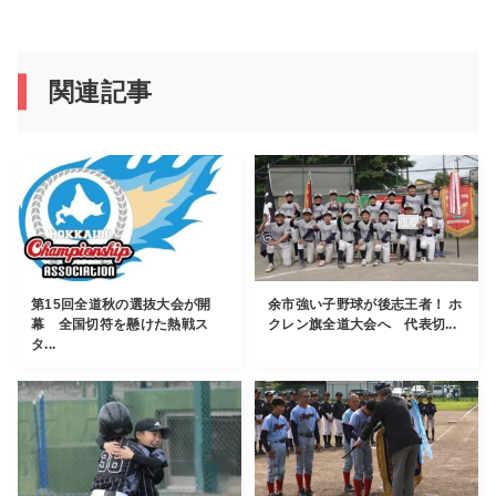
関連記事
第15回全道秋の選抜大会が開
余市強い子野球が後志王者！ ホ
幕 全国切符を懸けた熱戦ス
クレン旗全道大会へ 代表切...
タ...