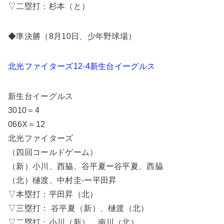
▽二塁打：杉本（と）
◆準決勝（8月10日、少年野球場）
北光ファイターズ12-4新生台イーグルス
新生台イーグルス
3010＝4
066X＝12
北光ファイターズ
（四回コールドゲーム）
（新）小川、西脇、谷平夏ー谷平夏、西脇
（北）樋渡、中村圭-ー平田昇
▽本塁打：平田昇（北）
▽三塁打： 谷平夏（新）、樋渡（北）
▽二塁打：小川（新）、南川（北）