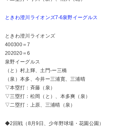
ときわ澄川ライオンズ7-6泉野イーグルス
ときわ澄川ライオンズ
400300＝7
202020＝6
泉野イーグルス
（と）村上輝、土門-ー三橋
（泉）本多、今井ー三浦寛、三浦晴
▽本塁打：斉藤（泉）
▽三塁打：松岡（と）、本多爽（泉）
▽二塁打：上原、三浦晴（泉）
◆2回戦（8月9日、少年野球場・花園公園）