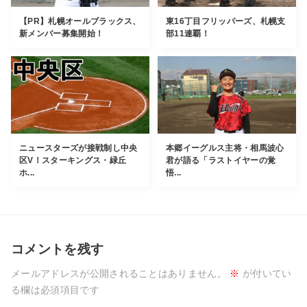
【PR】札幌オールブラックス、
東16丁目フリッパーズ、札幌支
新メンバー募集開始！
部11連覇！
ニュースターズが接戦制し中央
本郷イーグルス主将・相馬波心
区V！スターキングス・緑丘
君が語る「ラストイヤーの覚
ホ...
悟...
コメントを残す
メールアドレスが公開されることはありません。
※
が付いてい
る欄は必須項目です