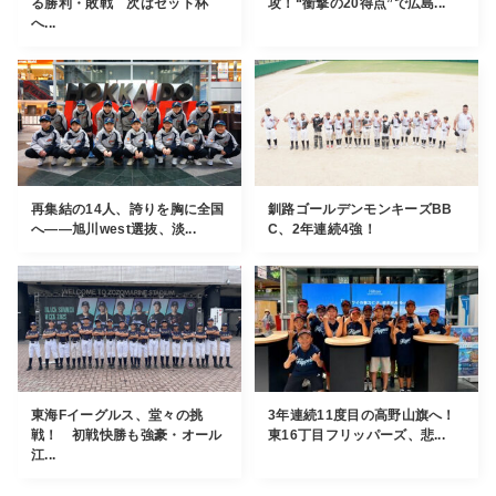
る勝利・敗戦 次はゼット杯
攻！“衝撃の20得点”で広島...
へ...
再集結の14人、誇りを胸に全国
釧路ゴールデンモンキーズBB
へ――旭川west選抜、淡...
C、2年連続4強！
東海Fイーグルス、堂々の挑
3年連続11度目の高野山旗へ！
戦！ 初戦快勝も強豪・オール
東16丁目フリッパーズ、悲...
江...