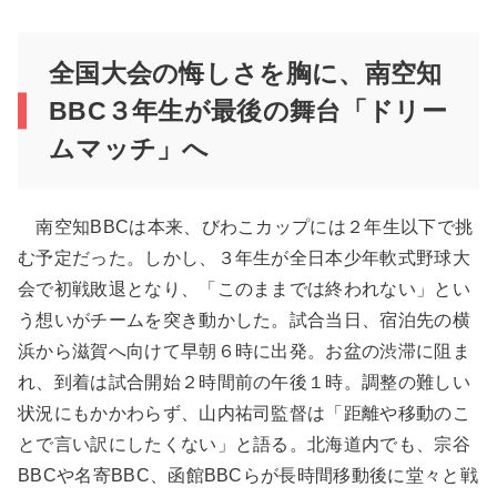
全国大会の悔しさを胸に、南空知
BBC３年生が最後の舞台「ドリー
ムマッチ」へ
南空知BBCは本来、びわこカップには２年生以下で挑
む予定だった。しかし、３年生が全日本少年軟式野球大
会で初戦敗退となり、「このままでは終われない」とい
う想いがチームを突き動かした。試合当日、宿泊先の横
浜から滋賀へ向けて早朝６時に出発。お盆の渋滞に阻ま
れ、到着は試合開始２時間前の午後１時。調整の難しい
状況にもかかわらず、山内祐司監督は「距離や移動のこ
とで言い訳にしたくない」と語る。北海道内でも、宗谷
BBCや名寄BBC、函館BBCらが長時間移動後に堂々と戦