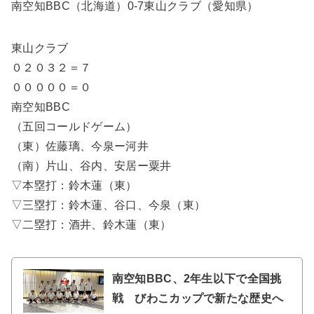
南空知BBC（北海道）0-7東山クラブ（愛知県）
東山クラブ
０２０３２＝７
０００００＝０
南空知BBC
（五回コールドゲーム）
（東）佐藤璃、今泉ー河井
（南）片山、谷内、安居ー粟井
▽本塁打：鈴木蓮（東）
▽三塁打：鈴木蓮、谷口、今泉（東）
▽二塁打：酒井、鈴木蓮（東）
南空知BBC、2年生以下で全国挑
戦 びわこカップで新たな歴史へ