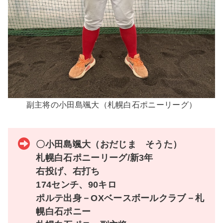
副主将の小田島颯大（札幌白石ポニーリーグ）
〇小田島颯大（おだじま そうた）
札幌白石ポニーリーグ/新3年
右投げ、右打ち
174センチ、90キロ
ポルテ出身－OXベースボールクラブ－札
幌白石ポニー