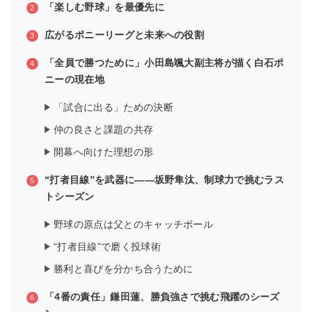
「楽しむ野球」を最優先に
広がるポニーリーグと未来への役割
「全員で勝つために」小田島颯大副主将が描く白石ポ
ニーの現在地
「試合に出る」ための決断
仲の良さと課題の共存
開幕へ向けた理想の形
“打者目線”を武器に――坂野隼汰、制球力で挑むラス
トシーズン
野球の原点は父とのキャッチボール
“打者目線”で磨く投球術
勝利と喜びを分かち合うために
「4番の責任」鎌田蓮、勝負強さで挑む飛躍のシーズ