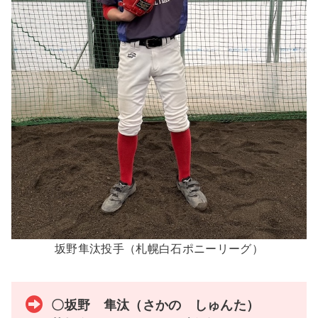
坂野隼汰投手（札幌白石ポニーリーグ）
〇坂野 隼汰（さかの しゅんた）