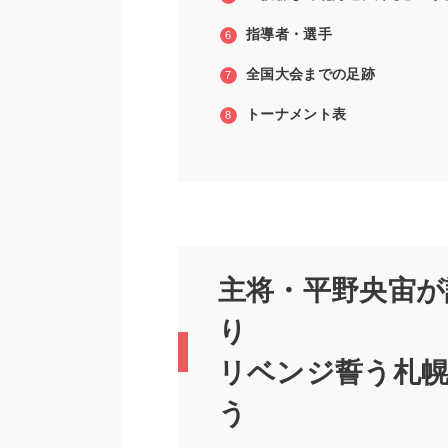
指導者・選手
全国大会までの足跡
トーナメント表
主将・平野央宙が
り
リベンジ誓う札幌
う